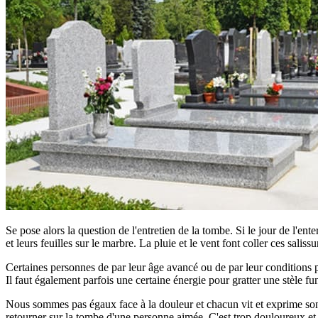
Se pose alors la question de l'entretien de la tombe. Si le jour de l'ent
et leurs feuilles sur le marbre. La pluie et le vent font coller ces saliss
Certaines personnes de par leur âge avancé ou de par leur conditions phy
Il faut également parfois une certaine énergie pour gratter une stèle fun
Nous sommes pas égaux face à la douleur et chacun vit et exprime son d
retourner sur la tombe d'une personne aimée. C'est trop douloureux et tro