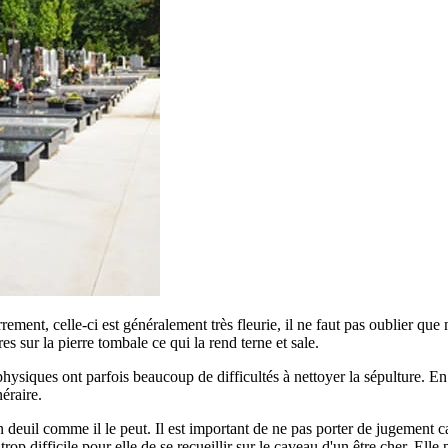
errement, celle-ci est généralement très fleurie, il ne faut pas oublier qu
ures sur la pierre tombale ce qui la rend terne et sale.
siques ont parfois beaucoup de difficultés à nettoyer la sépulture. En ef
éraire.
euil comme il le peut. Il est important de ne pas porter de jugement car
p difficile pour elle de se recueillir sur le caveau d'un être cher. Elle 