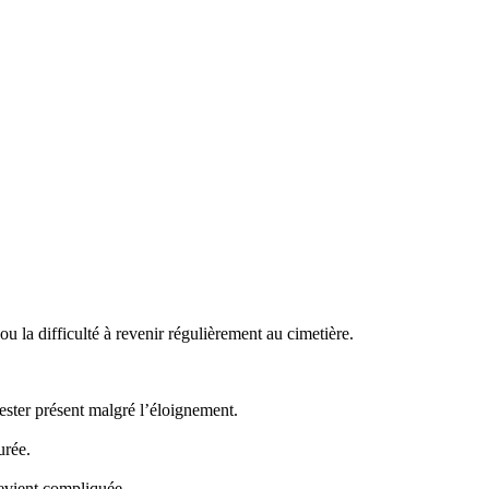
 la difficulté à revenir régulièrement au cimetière.
ster présent malgré l’éloignement.
urée.
evient compliquée.