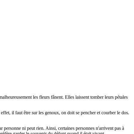
e malheureusement les fleurs fânent. Elles laissent tomber leurs pétales
fet, il faut être sur les genoux, on doit se pencher et courber le dos.
 personne ni peut rien. Ainsi, certaines personnes n'arrivent pas à
préfère garder le souvenir du défunt quand il était vivant.