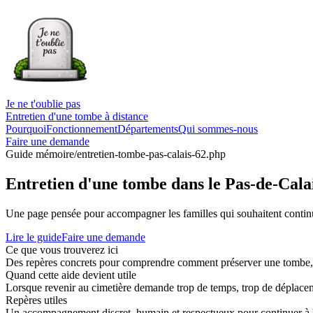
Je ne t'oublie pas
Entretien d'une tombe à distance
Pourquoi
Fonctionnement
Départements
Qui sommes-nous
Faire une demande
Guide mémoire
/entretien-tombe-pas-calais-62.php
Entretien d'une tombe dans le Pas-de-Calai
Une page pensée pour accompagner les familles qui souhaitent continue
Lire le guide
Faire une demande
Ce que vous trouverez ici
Des repères concrets pour comprendre comment préserver une tombe, co
Quand cette aide devient utile
Lorsque revenir au cimetière demande trop de temps, trop de déplaceme
Repères utiles
Un accompagnement discret, humain et respectueux pour continuer à 