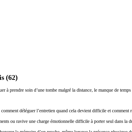
s (62)
r à prendre soin d’une tombe malgré la distance, le manque de temps ou
mment déléguer l’entretien quand cela devient difficile et comment re
nts ou ravive une charge émotionnelle difficile à porter seul dans la d
honorer la mémoire d’un proche, même lorsque la présence physique d