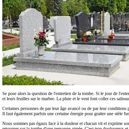
Se pose alors la question de l'entretien de la tombe. Si le jour de l'ent
et leurs feuilles sur le marbre. La pluie et le vent font coller ces saliss
Certaines personnes de par leur âge avancé ou de par leur conditions phy
Il faut également parfois une certaine énergie pour gratter une stèle fun
Nous sommes pas égaux face à la douleur et chacun vit et exprime son d
retourner sur la tombe d'une personne aimée. C'est trop douloureux et tro