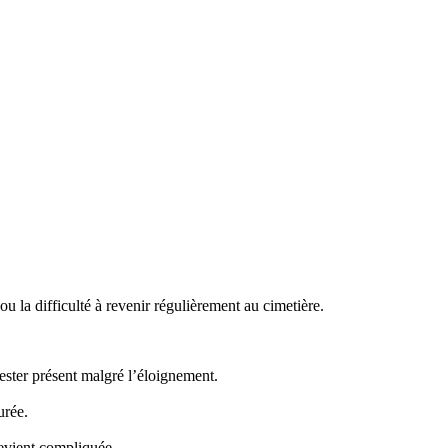
 la difficulté à revenir régulièrement au cimetière.
ster présent malgré l’éloignement.
urée.
evient compliquée.