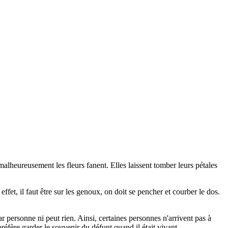
e malheureusement les fleurs fanent. Elles laissent tomber leurs pétales
fet, il faut être sur les genoux, on doit se pencher et courber le dos.
 personne ni peut rien. Ainsi, certaines personnes n'arrivent pas à
préfère garder le souvenir du défunt quand il était vivant.