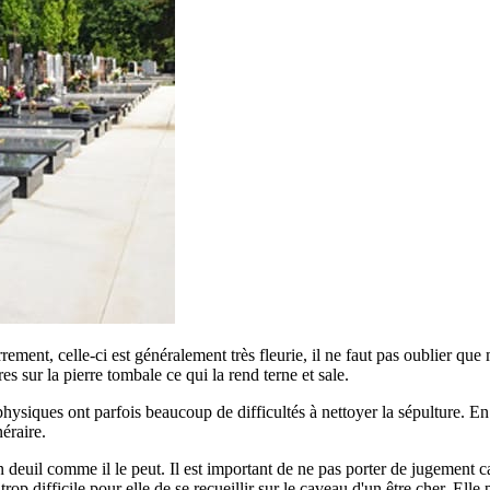
errement, celle-ci est généralement très fleurie, il ne faut pas oublier qu
ures sur la pierre tombale ce qui la rend terne et sale.
siques ont parfois beaucoup de difficultés à nettoyer la sépulture. En ef
éraire.
euil comme il le peut. Il est important de ne pas porter de jugement car
p difficile pour elle de se recueillir sur le caveau d'un être cher. Elle 