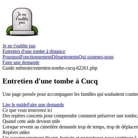
Je ne t'oublie pas
Entretien d'une tombe à distance
Pourquoi
Fonctionnement
Départements
Qui sommes-nous
Faire une demande
Guide mémoire
/entretien-tombe-cucq-62261.php
Entretien d'une tombe à Cucq
Une page pensée pour accompagner les familles qui souhaitent continue
Lire le guide
Faire une demande
Ce que vous trouverez ici
Des repères concrets pour comprendre comment préserver une tombe, co
Quand cette aide devient utile
Lorsque revenir au cimetière demande trop de temps, trop de déplaceme
Repères utiles
Un accompagnement discret, humain et respectueux pour continuer à 