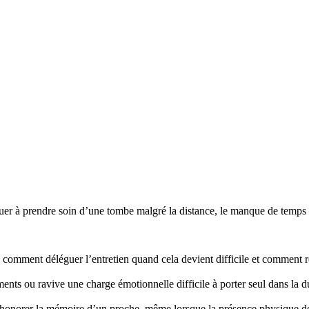
r à prendre soin d’une tombe malgré la distance, le manque de temps ou
mment déléguer l’entretien quand cela devient difficile et comment re
nts ou ravive une charge émotionnelle difficile à porter seul dans la d
honorer la mémoire d’un proche, même lorsque la présence physique d