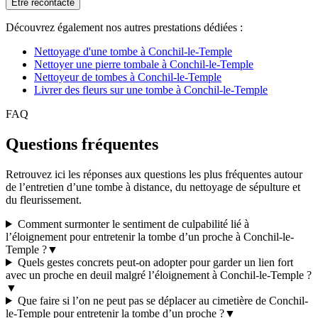
Être recontacté
Découvrez également nos autres prestations dédiées :
Nettoyage d'une tombe à Conchil-le-Temple
Nettoyer une pierre tombale à Conchil-le-Temple
Nettoyeur de tombes à Conchil-le-Temple
Livrer des fleurs sur une tombe à Conchil-le-Temple
FAQ
Questions fréquentes
Retrouvez ici les réponses aux questions les plus fréquentes autour
de l’entretien d’une tombe à distance, du nettoyage de sépulture et
du fleurissement.
Comment surmonter le sentiment de culpabilité lié à
l’éloignement pour entretenir la tombe d’un proche à Conchil-le-
Temple ?
▼
Quels gestes concrets peut-on adopter pour garder un lien fort
avec un proche en deuil malgré l’éloignement à Conchil-le-Temple ?
▼
Que faire si l’on ne peut pas se déplacer au cimetière de Conchil-
le-Temple pour entretenir la tombe d’un proche ?
▼