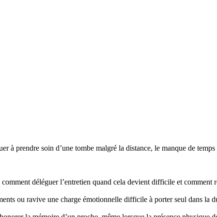
r à prendre soin d’une tombe malgré la distance, le manque de temps ou
mment déléguer l’entretien quand cela devient difficile et comment re
nts ou ravive une charge émotionnelle difficile à porter seul dans la d
honorer la mémoire d’un proche, même lorsque la présence physique d