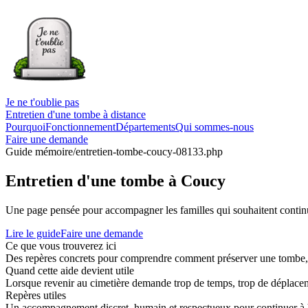
Je ne t'oublie pas
Entretien d'une tombe à distance
Pourquoi
Fonctionnement
Départements
Qui sommes-nous
Faire une demande
Guide mémoire
/entretien-tombe-coucy-08133.php
Entretien d'une tombe à Coucy
Une page pensée pour accompagner les familles qui souhaitent continue
Lire le guide
Faire une demande
Ce que vous trouverez ici
Des repères concrets pour comprendre comment préserver une tombe, co
Quand cette aide devient utile
Lorsque revenir au cimetière demande trop de temps, trop de déplaceme
Repères utiles
Un accompagnement discret, humain et respectueux pour continuer à 