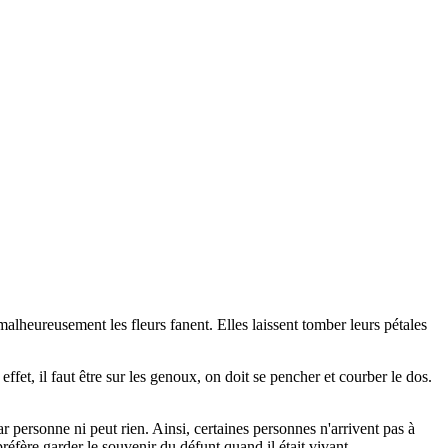
e malheureusement les fleurs fanent. Elles laissent tomber leurs pétales
fet, il faut être sur les genoux, on doit se pencher et courber le dos.
 personne ni peut rien. Ainsi, certaines personnes n'arrivent pas à
préfère garder le souvenir du défunt quand il était vivant.