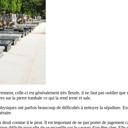
errement, celle-ci est généralement très fleurie, il ne faut pas oublier qu
ures sur la pierre tombale ce qui la rend terne et sale.
siques ont parfois beaucoup de difficultés à nettoyer la sépulture. En ef
éraire.
euil comme il le peut. Il est important de ne pas porter de jugement car
p difficile pour elle de se recueillir sur le caveau d'un être cher. Elle 