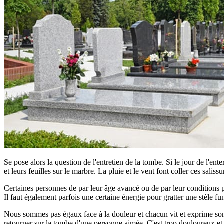
Se pose alors la question de l'entretien de la tombe. Si le jour de l'ent
et leurs feuilles sur le marbre. La pluie et le vent font coller ces saliss
Certaines personnes de par leur âge avancé ou de par leur conditions phy
Il faut également parfois une certaine énergie pour gratter une stèle fun
Nous sommes pas égaux face à la douleur et chacun vit et exprime son d
retourner sur la tombe d'une personne aimée. C'est trop douloureux et tro