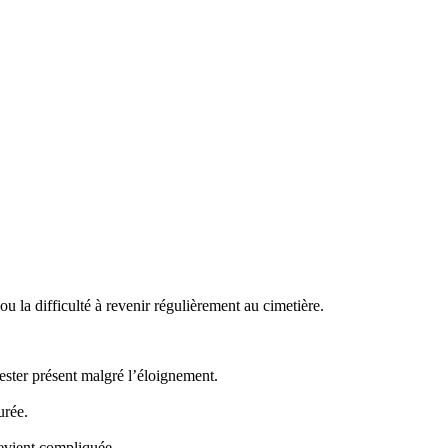
 la difficulté à revenir régulièrement au cimetière.
ster présent malgré l’éloignement.
urée.
evient compliquée.