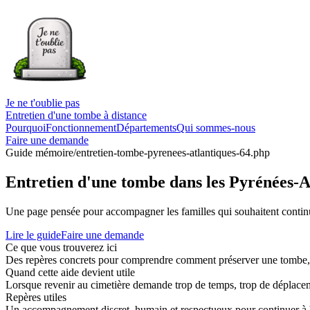
Je ne t'oublie pas
Entretien d'une tombe à distance
Pourquoi
Fonctionnement
Départements
Qui sommes-nous
Faire une demande
Guide mémoire
/entretien-tombe-pyrenees-atlantiques-64.php
Entretien d'une tombe dans les Pyrénées-A
Une page pensée pour accompagner les familles qui souhaitent continue
Lire le guide
Faire une demande
Ce que vous trouverez ici
Des repères concrets pour comprendre comment préserver une tombe, co
Quand cette aide devient utile
Lorsque revenir au cimetière demande trop de temps, trop de déplaceme
Repères utiles
Un accompagnement discret, humain et respectueux pour continuer à 