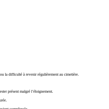
 la difficulté à revenir régulièrement au cimetière.
ster présent malgré l’éloignement.
urée.
evient compliquée.