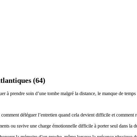
tlantiques (64)
r à prendre soin d’une tombe malgré la distance, le manque de temps ou
mment déléguer l’entretien quand cela devient difficile et comment re
nts ou ravive une charge émotionnelle difficile à porter seul dans la d
honorer la mémoire d’un proche, même lorsque la présence physique d