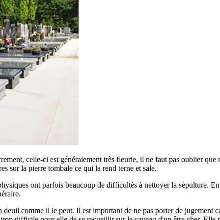
errement, celle-ci est généralement très fleurie, il ne faut pas oublier qu
ures sur la pierre tombale ce qui la rend terne et sale.
siques ont parfois beaucoup de difficultés à nettoyer la sépulture. En ef
éraire.
euil comme il le peut. Il est important de ne pas porter de jugement car
p difficile pour elle de se recueillir sur le caveau d'un être cher. Elle 