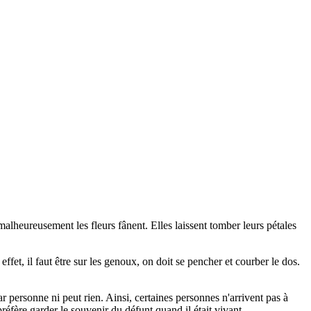
e malheureusement les fleurs fânent. Elles laissent tomber leurs pétales
fet, il faut être sur les genoux, on doit se pencher et courber le dos.
 personne ni peut rien. Ainsi, certaines personnes n'arrivent pas à
préfère garder le souvenir du défunt quand il était vivant.