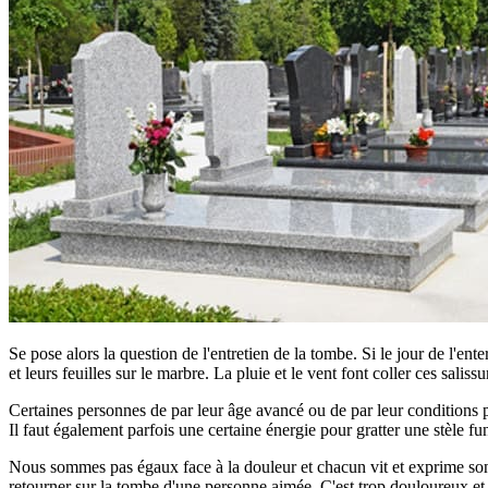
Se pose alors la question de l'entretien de la tombe. Si le jour de l'ent
et leurs feuilles sur le marbre. La pluie et le vent font coller ces saliss
Certaines personnes de par leur âge avancé ou de par leur conditions phy
Il faut également parfois une certaine énergie pour gratter une stèle fun
Nous sommes pas égaux face à la douleur et chacun vit et exprime son d
retourner sur la tombe d'une personne aimée. C'est trop douloureux et tro