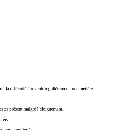
 la difficulté à revenir régulièrement au cimetière.
ster présent malgré l’éloignement.
urée.
evient compliquée.