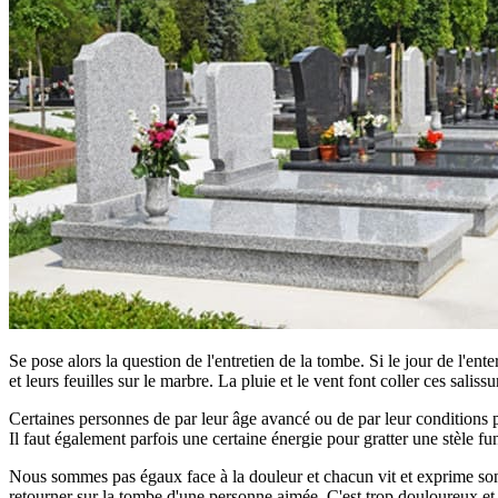
Se pose alors la question de l'entretien de la tombe. Si le jour de l'ent
et leurs feuilles sur le marbre. La pluie et le vent font coller ces saliss
Certaines personnes de par leur âge avancé ou de par leur conditions phy
Il faut également parfois une certaine énergie pour gratter une stèle fun
Nous sommes pas égaux face à la douleur et chacun vit et exprime son d
retourner sur la tombe d'une personne aimée. C'est trop douloureux et tro