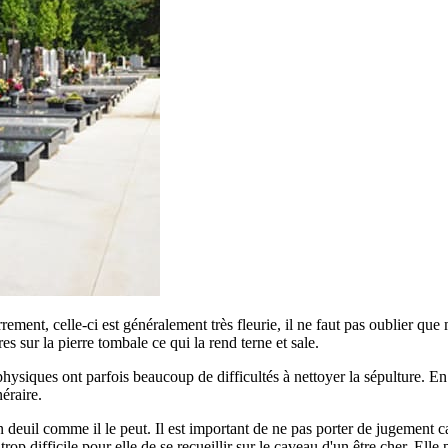
errement, celle-ci est généralement très fleurie, il ne faut pas oublier qu
ures sur la pierre tombale ce qui la rend terne et sale.
siques ont parfois beaucoup de difficultés à nettoyer la sépulture. En ef
éraire.
euil comme il le peut. Il est important de ne pas porter de jugement car
p difficile pour elle de se recueillir sur le caveau d'un être cher. Elle 