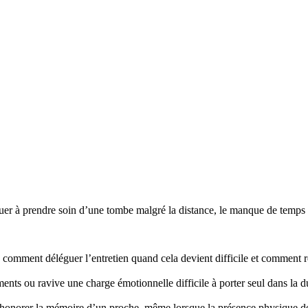
r à prendre soin d’une tombe malgré la distance, le manque de temps ou
mment déléguer l’entretien quand cela devient difficile et comment re
nts ou ravive une charge émotionnelle difficile à porter seul dans la d
honorer la mémoire d’un proche, même lorsque la présence physique d