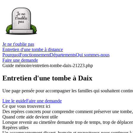
Je ne t'oublie pas
Entretien d'une tombe à distance
Pourquoi
Fonctionnement
Départements
Qui sommes-nous
Faire une demande
Guide mémoire
/entretien-tombe-daix-21223.php
Entretien d'une tombe à Daix
Une page pensée pour accompagner les familles qui souhaitent continue
Lire le guide
Faire une demande
Ce que vous trouverez ici
Des repères concrets pour comprendre comment préserver une tombe, co
Quand cette aide devient utile
Lorsque revenir au cimetière demande trop de temps, trop de déplaceme
Repères utiles
Un accompagnement discret, humain et respectueux pour continuer à 