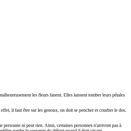
e malheureusement les fleurs fanent. Elles laissent tomber leurs pétales
fet, il faut être sur les genoux, on doit se pencher et courber le dos.
 personne ni peut rien. Ainsi, certaines personnes n'arrivent pas à
préfère garder le souvenir du défunt quand il était vivant.