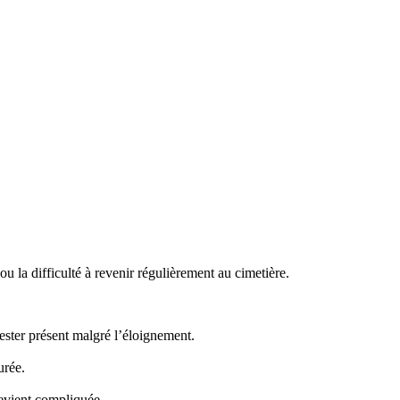
 la difficulté à revenir régulièrement au cimetière.
ster présent malgré l’éloignement.
urée.
evient compliquée.