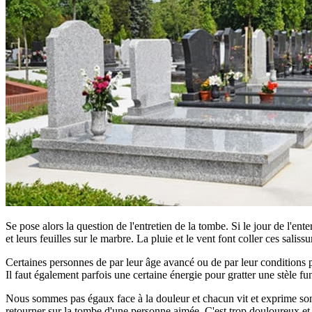
Se pose alors la question de l'entretien de la tombe. Si le jour de l'ent
et leurs feuilles sur le marbre. La pluie et le vent font coller ces saliss
Certaines personnes de par leur âge avancé ou de par leur conditions phy
Il faut également parfois une certaine énergie pour gratter une stèle fun
Nous sommes pas égaux face à la douleur et chacun vit et exprime son d
retourner sur la tombe d'une personne aimée. C'est trop douloureux et tro