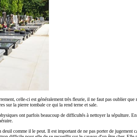
errement, celle-ci est généralement très fleurie, il ne faut pas oublier qu
ures sur la pierre tombale ce qui la rend terne et sale.
siques ont parfois beaucoup de difficultés à nettoyer la sépulture. En ef
éraire.
euil comme il le peut. Il est important de ne pas porter de jugement car
p difficile pour elle de se recueillir sur le caveau d'un être cher. Elle 