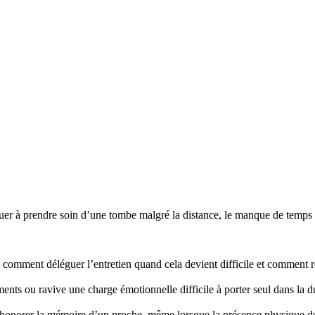
r à prendre soin d’une tombe malgré la distance, le manque de temps ou
mment déléguer l’entretien quand cela devient difficile et comment re
nts ou ravive une charge émotionnelle difficile à porter seul dans la d
honorer la mémoire d’un proche, même lorsque la présence physique d