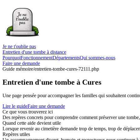
Je ne t'oublie pas
Entretien d'une tombe à distance
Pourquoi
Fonctionnement
Départements
Qui sommes-nous
Faire une demande
Guide mémoire
/entretien-tombe-cures-72111.php
Entretien d'une tombe à Cures
Une page pensée pour accompagner les familles qui souhaitent continue
Lire le guide
Faire une demande
Ce que vous trouverez ici
Des repères concrets pour comprendre comment préserver une tombe, co
Quand cette aide devient utile
Lorsque revenir au cimetière demande trop de temps, trop de déplaceme
Repères utiles
Un accompagnement discret, humain et respectueux pour continuer à 