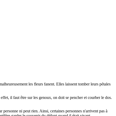
e malheureusement les fleurs fanent. Elles laissent tomber leurs pétales
fet, il faut être sur les genoux, on doit se pencher et courber le dos.
 personne ni peut rien. Ainsi, certaines personnes n'arrivent pas à
préfère garder le souvenir du défunt quand il était vivant.