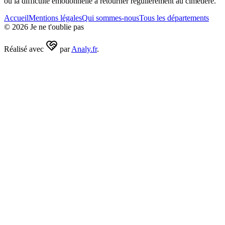
ou la difficulté émotionnelle à retourner régulièrement au cimetière.
Accueil
Mentions légales
Qui sommes-nous
Tous les départements
©
2026
Je ne t'oublie pas
Réalisé avec
par
Analy.fr
.