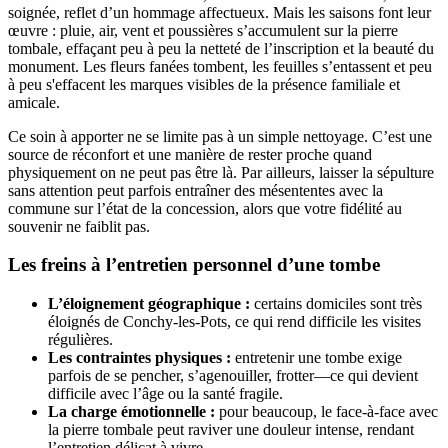
soignée, reflet d’un hommage affectueux. Mais les saisons font leur
œuvre : pluie, air, vent et poussières s’accumulent sur la pierre
tombale, effaçant peu à peu la netteté de l’inscription et la beauté du
monument. Les fleurs fanées tombent, les feuilles s’entassent et peu
à peu s'effacent les marques visibles de la présence familiale et
amicale.
Ce soin à apporter ne se limite pas à un simple nettoyage. C’est une
source de réconfort et une manière de rester proche quand
physiquement on ne peut pas être là. Par ailleurs, laisser la sépulture
sans attention peut parfois entraîner des mésententes avec la
commune sur l’état de la concession, alors que votre fidélité au
souvenir ne faiblit pas.
Les freins à l’entretien personnel d’une tombe
L’éloignement géographique :
certains domiciles sont très
éloignés de Conchy-les-Pots, ce qui rend difficile les visites
régulières.
Les contraintes physiques :
entretenir une tombe exige
parfois de se pencher, s’agenouiller, frotter—ce qui devient
difficile avec l’âge ou la santé fragile.
La charge émotionnelle :
pour beaucoup, le face-à-face avec
la pierre tombale peut raviver une douleur intense, rendant
l’entretien délicat à vivre.