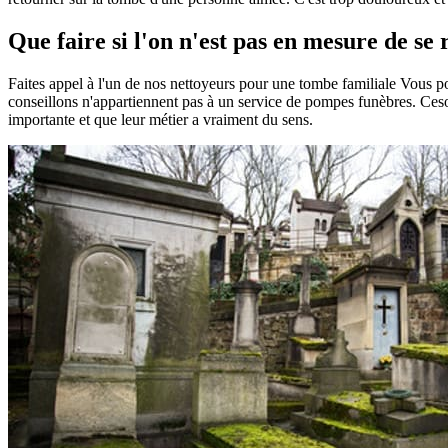
Que faire si l'on n'est pas en mesure de s
Faites appel à l'un de nos nettoyeurs pour une tombe familiale Vous 
conseillons n'appartiennent pas à un service de pompes funèbres. Ceson
importante et que leur métier a vraiment du sens.