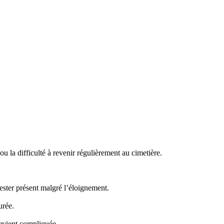
 la difficulté à revenir régulièrement au cimetière.
ster présent malgré l’éloignement.
urée.
evient compliquée.