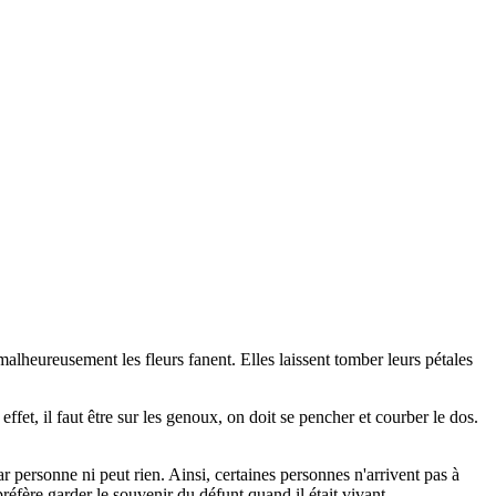
e malheureusement les fleurs fanent. Elles laissent tomber leurs pétales
fet, il faut être sur les genoux, on doit se pencher et courber le dos.
 personne ni peut rien. Ainsi, certaines personnes n'arrivent pas à
préfère garder le souvenir du défunt quand il était vivant.