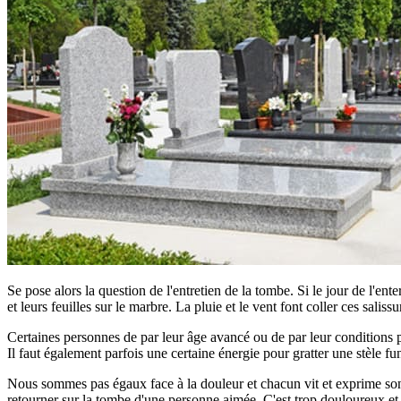
Se pose alors la question de l'entretien de la tombe. Si le jour de l'ent
et leurs feuilles sur le marbre. La pluie et le vent font coller ces saliss
Certaines personnes de par leur âge avancé ou de par leur conditions phy
Il faut également parfois une certaine énergie pour gratter une stèle fun
Nous sommes pas égaux face à la douleur et chacun vit et exprime son d
retourner sur la tombe d'une personne aimée. C'est trop douloureux et tro