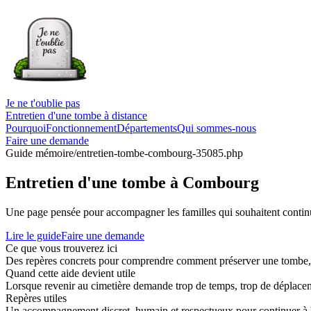
Je ne t'oublie pas
Entretien d'une tombe à distance
Pourquoi
Fonctionnement
Départements
Qui sommes-nous
Faire une demande
Guide mémoire
/entretien-tombe-combourg-35085.php
Entretien d'une tombe à Combourg
Une page pensée pour accompagner les familles qui souhaitent continue
Lire le guide
Faire une demande
Ce que vous trouverez ici
Des repères concrets pour comprendre comment préserver une tombe, co
Quand cette aide devient utile
Lorsque revenir au cimetière demande trop de temps, trop de déplaceme
Repères utiles
Un accompagnement discret, humain et respectueux pour continuer à 