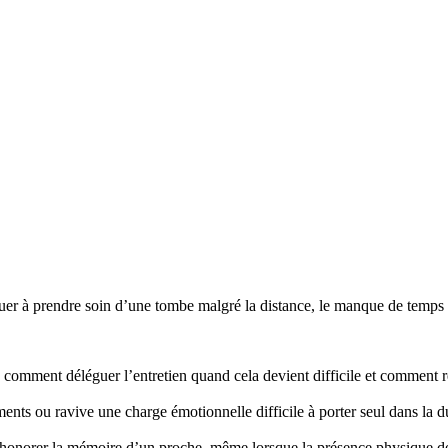
r à prendre soin d’une tombe malgré la distance, le manque de temps ou
mment déléguer l’entretien quand cela devient difficile et comment re
nts ou ravive une charge émotionnelle difficile à porter seul dans la d
honorer la mémoire d’un proche, même lorsque la présence physique d