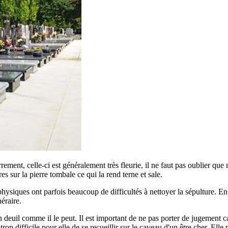
errement, celle-ci est généralement très fleurie, il ne faut pas oublier qu
ures sur la pierre tombale ce qui la rend terne et sale.
siques ont parfois beaucoup de difficultés à nettoyer la sépulture. En ef
éraire.
euil comme il le peut. Il est important de ne pas porter de jugement car
p difficile pour elle de se recueillir sur le caveau d'un être cher. Elle 