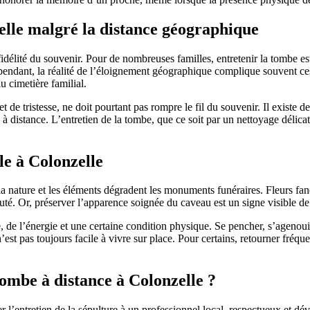
lle malgré la distance géographique
 fidélité du souvenir. Pour de nombreuses familles, entretenir la tombe es
Cependant, la réalité de l’éloignement géographique complique souvent c
 cimetière familial.
t de tristesse, ne doit pourtant pas rompre le fil du souvenir. Il existe
distance. L’entretien de la tombe, que ce soit par un nettoyage délicat
le à Colonzelle
a nature et les éléments dégradent les monuments funéraires. Fleurs fané
eauté. Or, préserver l’apparence soignée du caveau est un signe visible de
 l’énergie et une certaine condition physique. Se pencher, s’agenouiller,
 n’est pas toujours facile à vivre sur place. Pour certains, retourner fr
ombe à distance à Colonzelle ?
er l’entretien de la sépulture à un professionnel local, respectueux et d