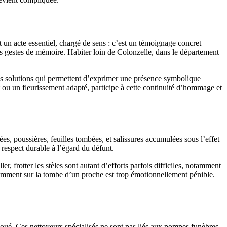
t un acte essentiel, chargé de sens : c’est un témoignage concret
es gestes de mémoire. Habiter loin de Colonzelle, dans le département
 des solutions qui permettent d’exprimer une présence symbolique
 ou un fleurissement adapté, participe à cette continuité d’hommage et
es, poussières, feuilles tombées, et salissures accumulées sous l’effet
 respect durable à l’égard du défunt.
 frotter les stèles sont autant d’efforts parfois difficiles, notamment
équemment sur la tombe d’un proche est trop émotionnellement pénible.
évoué. Ces nettoyeurs spécialisés ne sont pas liés aux pompes funèbres