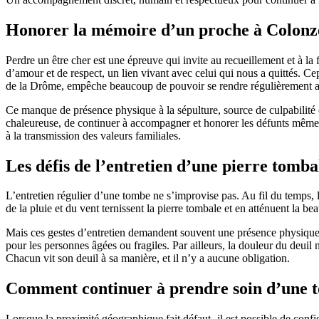
Honorer la mémoire d’un proche à Colonze
Perdre un être cher est une épreuve qui invite au recueillement et à la
d’amour et de respect, un lien vivant avec celui qui nous a quittés. 
de la Drôme, empêche beaucoup de pouvoir se rendre régulièrement au
Ce manque de présence physique à la sépulture, source de culpabilité e
chaleureuse, de continuer à accompagner et honorer les défunts même à 
à la transmission des valeurs familiales.
Les défis de l’entretien d’une pierre tomba
L’entretien régulier d’une tombe ne s’improvise pas. Au fil du temps, l
de la pluie et du vent ternissent la pierre tombale et en atténuent la b
Mais ces gestes d’entretien demandent souvent une présence physique, de
pour les personnes âgées ou fragiles. Par ailleurs, la douleur du deuil
Chacun vit son deuil à sa manière, et il n’y a aucune obligation.
Comment continuer à prendre soin d’une t
Lorsque la proximité géographique fait défaut,-il est possible de confi