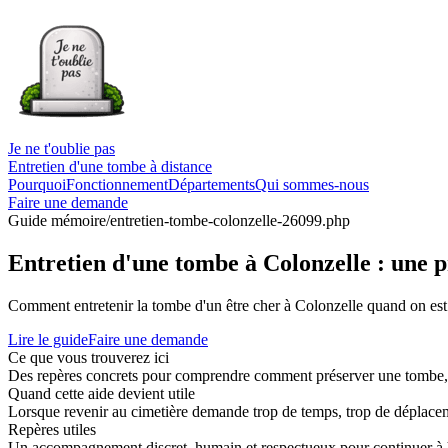
Je ne t'oublie pas
Entretien d'une tombe à distance
Pourquoi
Fonctionnement
Départements
Qui sommes-nous
Faire une demande
Guide mémoire
/entretien-tombe-colonzelle-26099.php
Entretien d'une tombe à Colonzelle : une 
Comment entretenir la tombe d'un être cher à Colonzelle quand on est
Lire le guide
Faire une demande
Ce que vous trouverez ici
Des repères concrets pour comprendre comment préserver une tombe, co
Quand cette aide devient utile
Lorsque revenir au cimetière demande trop de temps, trop de déplaceme
Repères utiles
Un accompagnement discret, humain et respectueux pour continuer à 