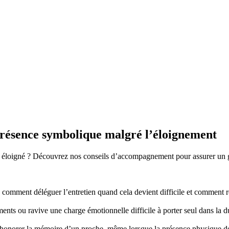
présence symbolique malgré l’éloignement
 éloigné ? Découvrez nos conseils d’accompagnement pour assurer un ges
mment déléguer l’entretien quand cela devient difficile et comment re
nts ou ravive une charge émotionnelle difficile à porter seul dans la d
honorer la mémoire d’un proche, même lorsque la présence physique d