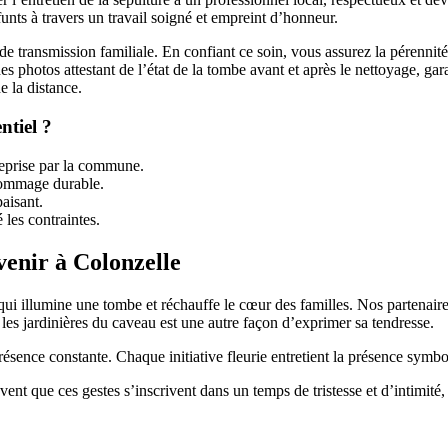
unts à travers un travail soigné et empreint d’honneur.
de transmission familiale. En confiant ce soin, vous assurez la pérennité 
s photos attestant de l’état de la tombe avant et après le nettoyage, gar
de la distance.
ntiel ?
reprise par la commune.
’hommage durable.
aisant.
 les contraintes.
venir à Colonzelle
qui illumine une tombe et réchauffe le cœur des familles. Nos partenair
s les jardinières du caveau est une autre façon d’exprimer sa tendresse.
r présence constante. Chaque initiative fleurie entretient la présence sym
ent que ces gestes s’inscrivent dans un temps de tristesse et d’intimité, 