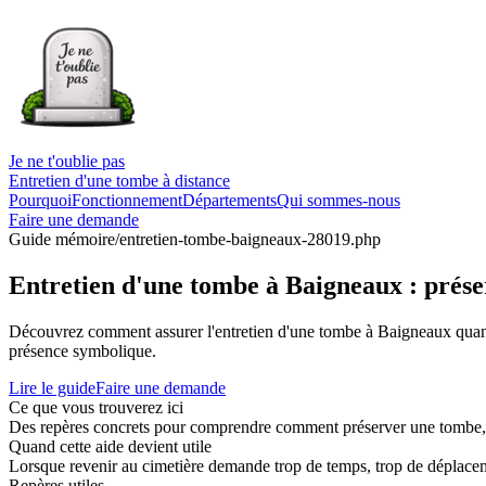
Je ne t'oublie pas
Entretien d'une tombe à distance
Pourquoi
Fonctionnement
Départements
Qui sommes-nous
Faire une demande
Guide mémoire
/entretien-tombe-baigneaux-28019.php
Entretien d'une tombe à Baigneaux : prése
Découvrez comment assurer l'entretien d'une tombe à Baigneaux quand
présence symbolique.
Lire le guide
Faire une demande
Ce que vous trouverez ici
Des repères concrets pour comprendre comment préserver une tombe, co
Quand cette aide devient utile
Lorsque revenir au cimetière demande trop de temps, trop de déplaceme
Repères utiles