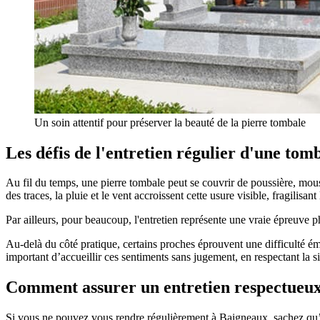
Un soin attentif pour préserver la beauté de la pierre tombale
Les défis de l'entretien régulier d'une tom
Au fil du temps, une pierre tombale peut se couvrir de poussière, mouss
des traces, la pluie et le vent accroissent cette usure visible, fragilis
Par ailleurs, pour beaucoup, l'entretien représente une vraie épreuve phy
Au-delà du côté pratique, certains proches éprouvent une difficulté émo
important d’accueillir ces sentiments sans jugement, en respectant la si
Comment assurer un entretien respectueux 
Si vous ne pouvez vous rendre régulièrement à Baigneaux, sachez qu’il 