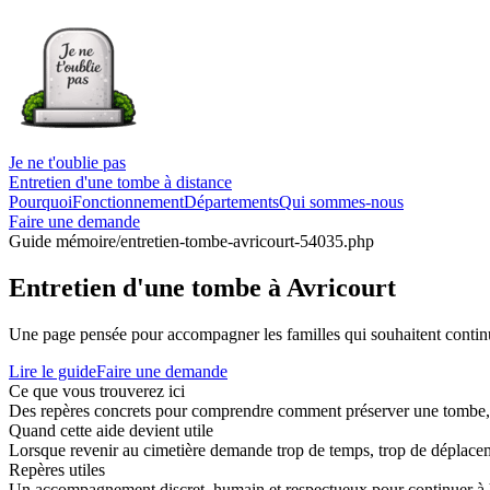
Je ne t'oublie pas
Entretien d'une tombe à distance
Pourquoi
Fonctionnement
Départements
Qui sommes-nous
Faire une demande
Guide mémoire
/entretien-tombe-avricourt-54035.php
Entretien d'une tombe à Avricourt
Une page pensée pour accompagner les familles qui souhaitent continue
Lire le guide
Faire une demande
Ce que vous trouverez ici
Des repères concrets pour comprendre comment préserver une tombe, co
Quand cette aide devient utile
Lorsque revenir au cimetière demande trop de temps, trop de déplaceme
Repères utiles
Un accompagnement discret, humain et respectueux pour continuer à 