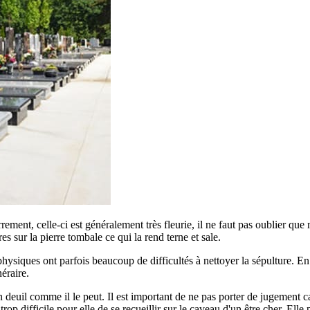
errement, celle-ci est généralement très fleurie, il ne faut pas oublier qu
ures sur la pierre tombale ce qui la rend terne et sale.
siques ont parfois beaucoup de difficultés à nettoyer la sépulture. En ef
éraire.
euil comme il le peut. Il est important de ne pas porter de jugement car
p difficile pour elle de se recueillir sur le caveau d'un être cher. Elle 