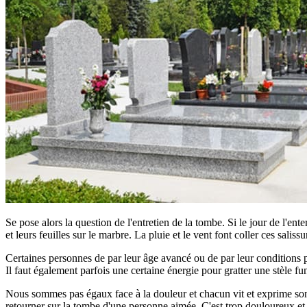
Se pose alors la question de l'entretien de la tombe. Si le jour de l'ent
et leurs feuilles sur le marbre. La pluie et le vent font coller ces saliss
Certaines personnes de par leur âge avancé ou de par leur conditions phy
Il faut également parfois une certaine énergie pour gratter une stèle fun
Nous sommes pas égaux face à la douleur et chacun vit et exprime son d
retourner sur la tombe d'une personne aimée. C'est trop douloureux et tro