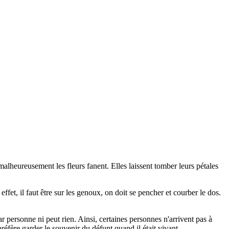
e malheureusement les fleurs fanent. Elles laissent tomber leurs pétales
fet, il faut être sur les genoux, on doit se pencher et courber le dos.
 personne ni peut rien. Ainsi, certaines personnes n'arrivent pas à
préfère garder le souvenir du défunt quand il était vivant.