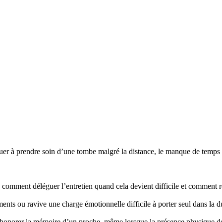
r à prendre soin d’une tombe malgré la distance, le manque de temps ou
mment déléguer l’entretien quand cela devient difficile et comment re
nts ou ravive une charge émotionnelle difficile à porter seul dans la d
honorer la mémoire d’un proche, même lorsque la présence physique d