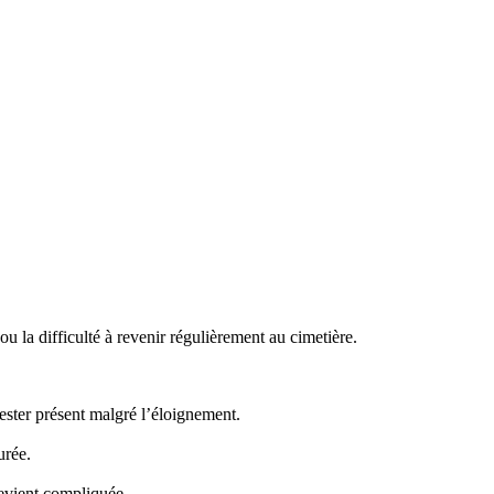
 la difficulté à revenir régulièrement au cimetière.
ster présent malgré l’éloignement.
urée.
evient compliquée.