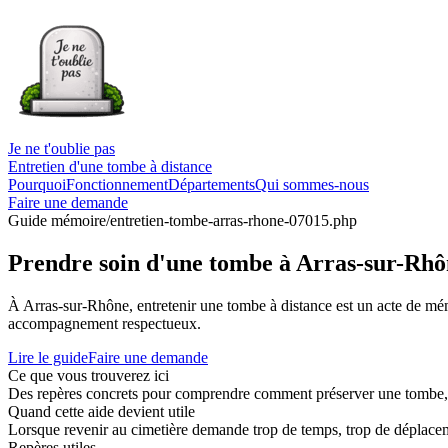
Je ne t'oublie pas
Entretien d'une tombe à distance
Pourquoi
Fonctionnement
Départements
Qui sommes-nous
Faire une demande
Guide mémoire
/entretien-tombe-arras-rhone-07015.php
Prendre soin d'une tombe à Arras-sur-Rhôn
À Arras-sur-Rhône, entretenir une tombe à distance est un acte de m
accompagnement respectueux.
Lire le guide
Faire une demande
Ce que vous trouverez ici
Des repères concrets pour comprendre comment préserver une tombe, co
Quand cette aide devient utile
Lorsque revenir au cimetière demande trop de temps, trop de déplaceme
Repères utiles