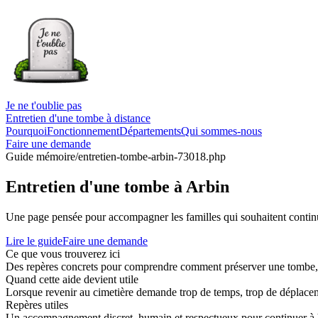
Je ne t'oublie pas
Entretien d'une tombe à distance
Pourquoi
Fonctionnement
Départements
Qui sommes-nous
Faire une demande
Guide mémoire
/entretien-tombe-arbin-73018.php
Entretien d'une tombe à Arbin
Une page pensée pour accompagner les familles qui souhaitent continue
Lire le guide
Faire une demande
Ce que vous trouverez ici
Des repères concrets pour comprendre comment préserver une tombe, co
Quand cette aide devient utile
Lorsque revenir au cimetière demande trop de temps, trop de déplaceme
Repères utiles
Un accompagnement discret, humain et respectueux pour continuer à 