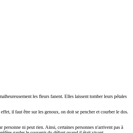
e malheureusement les fleurs fanent. Elles laissent tomber leurs pétales
fet, il faut être sur les genoux, on doit se pencher et courber le dos.
 personne ni peut rien. Ainsi, certaines personnes n'arrivent pas à
préfère garder le souvenir du défunt quand il était vivant.