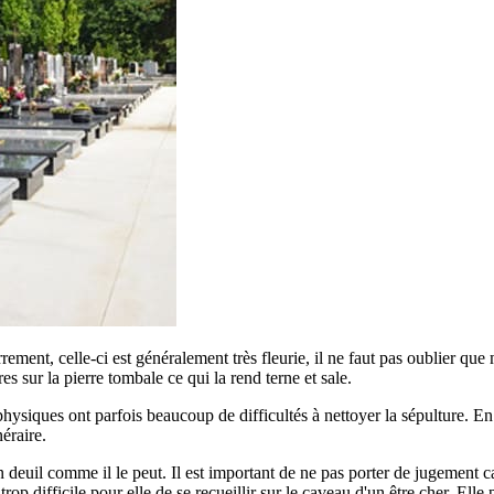
errement, celle-ci est généralement très fleurie, il ne faut pas oublier qu
ures sur la pierre tombale ce qui la rend terne et sale.
siques ont parfois beaucoup de difficultés à nettoyer la sépulture. En ef
éraire.
euil comme il le peut. Il est important de ne pas porter de jugement car
p difficile pour elle de se recueillir sur le caveau d'un être cher. Elle 