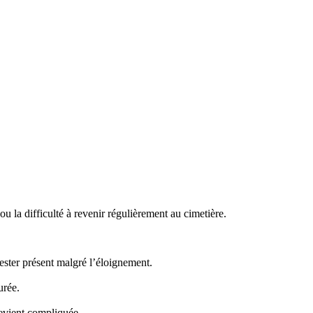
 la difficulté à revenir régulièrement au cimetière.
ster présent malgré l’éloignement.
urée.
evient compliquée.