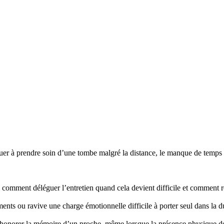
r à prendre soin d’une tombe malgré la distance, le manque de temps ou
mment déléguer l’entretien quand cela devient difficile et comment re
nts ou ravive une charge émotionnelle difficile à porter seul dans la d
honorer la mémoire d’un proche, même lorsque la présence physique d