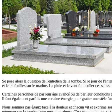
Se pose alors la question de l'entretien de la tombe. Si le jour de l'ent
et leurs feuilles sur le marbre. La pluie et le vent font coller ces saliss
Certaines personnes de par leur âge avancé ou de par leur conditions phy
Il faut également parfois une certaine énergie pour gratter une stèle fun
Nous sommes pas égaux face à la douleur et chacun vit et exprime son d
retourner sur la tombe d'une personne aimée. C'est trop douloureux et tro