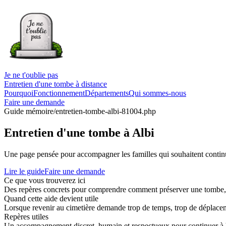
Je ne t'oublie pas
Entretien d'une tombe à distance
Pourquoi
Fonctionnement
Départements
Qui sommes-nous
Faire une demande
Guide mémoire
/entretien-tombe-albi-81004.php
Entretien d'une tombe à Albi
Une page pensée pour accompagner les familles qui souhaitent continue
Lire le guide
Faire une demande
Ce que vous trouverez ici
Des repères concrets pour comprendre comment préserver une tombe, co
Quand cette aide devient utile
Lorsque revenir au cimetière demande trop de temps, trop de déplaceme
Repères utiles
Un accompagnement discret, humain et respectueux pour continuer à 