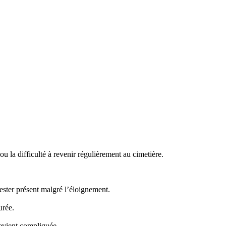
 la difficulté à revenir régulièrement au cimetière.
ster présent malgré l’éloignement.
urée.
evient compliquée.