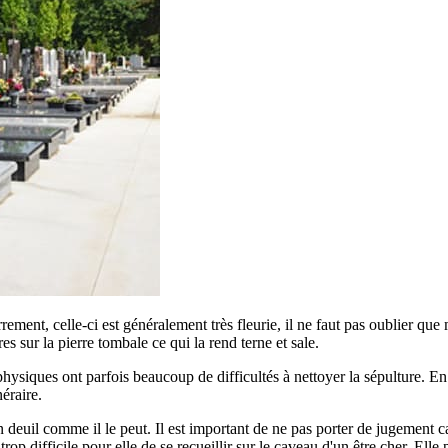
errement, celle-ci est généralement très fleurie, il ne faut pas oublier qu
ures sur la pierre tombale ce qui la rend terne et sale.
siques ont parfois beaucoup de difficultés à nettoyer la sépulture. En ef
éraire.
euil comme il le peut. Il est important de ne pas porter de jugement car
p difficile pour elle de se recueillir sur le caveau d'un être cher. Elle 