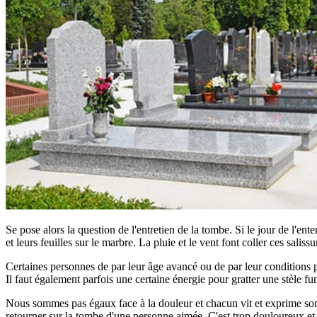
Se pose alors la question de l'entretien de la tombe. Si le jour de l'ent
et leurs feuilles sur le marbre. La pluie et le vent font coller ces saliss
Certaines personnes de par leur âge avancé ou de par leur conditions phy
Il faut également parfois une certaine énergie pour gratter une stèle fun
Nous sommes pas égaux face à la douleur et chacun vit et exprime son d
retourner sur la tombe d'une personne aimée. C'est trop douloureux et tro