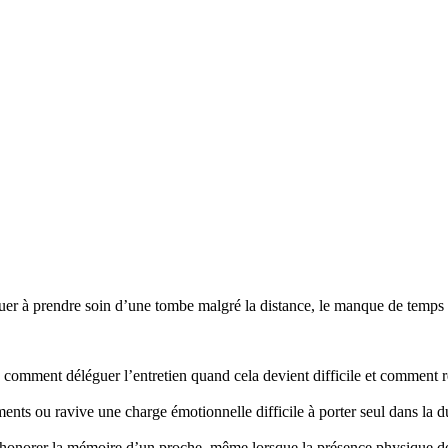
r à prendre soin d’une tombe malgré la distance, le manque de temps ou
mment déléguer l’entretien quand cela devient difficile et comment re
nts ou ravive une charge émotionnelle difficile à porter seul dans la d
honorer la mémoire d’un proche, même lorsque la présence physique d