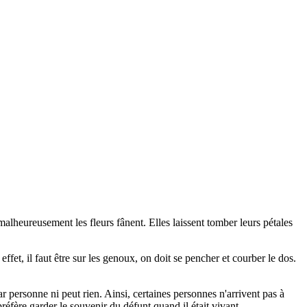
e malheureusement les fleurs fânent. Elles laissent tomber leurs pétales
fet, il faut être sur les genoux, on doit se pencher et courber le dos.
 personne ni peut rien. Ainsi, certaines personnes n'arrivent pas à
préfère garder le souvenir du défunt quand il était vivant.