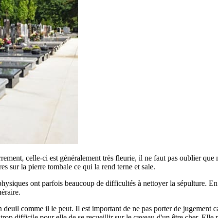
errement, celle-ci est généralement très fleurie, il ne faut pas oublier qu
ures sur la pierre tombale ce qui la rend terne et sale.
siques ont parfois beaucoup de difficultés à nettoyer la sépulture. En ef
éraire.
euil comme il le peut. Il est important de ne pas porter de jugement car
p difficile pour elle de se recueillir sur le caveau d'un être cher. Elle 