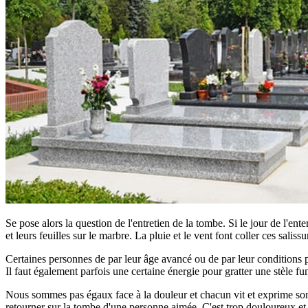
Se pose alors la question de l'entretien de la tombe. Si le jour de l'ent
et leurs feuilles sur le marbre. La pluie et le vent font coller ces saliss
Certaines personnes de par leur âge avancé ou de par leur conditions phy
Il faut également parfois une certaine énergie pour gratter une stèle fun
Nous sommes pas égaux face à la douleur et chacun vit et exprime son d
retourner sur la tombe d'une personne aimée. C'est trop douloureux et tro