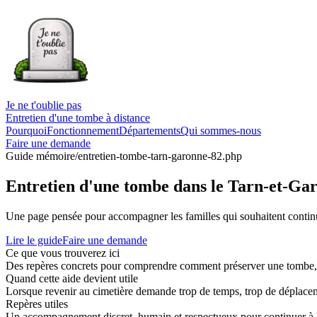
Je ne t'oublie pas
Entretien d'une tombe à distance
Pourquoi
Fonctionnement
Départements
Qui sommes-nous
Faire une demande
Guide mémoire
/entretien-tombe-tarn-garonne-82.php
Entretien d'une tombe dans le Tarn-et-Gar
Une page pensée pour accompagner les familles qui souhaitent continue
Lire le guide
Faire une demande
Ce que vous trouverez ici
Des repères concrets pour comprendre comment préserver une tombe, co
Quand cette aide devient utile
Lorsque revenir au cimetière demande trop de temps, trop de déplaceme
Repères utiles
Un accompagnement discret, humain et respectueux pour continuer à 