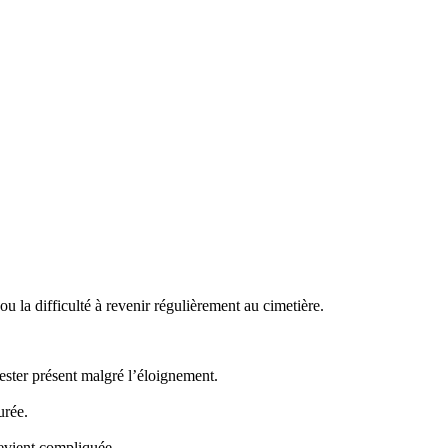
 la difficulté à revenir régulièrement au cimetière.
ster présent malgré l’éloignement.
urée.
evient compliquée.