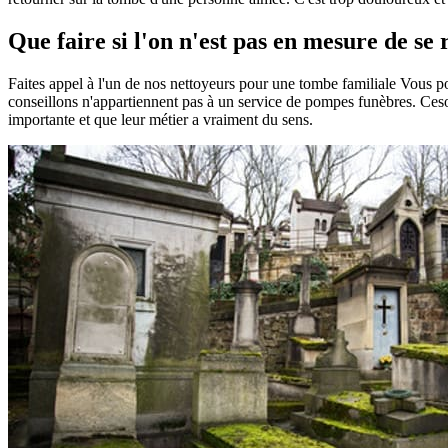
Que faire si l'on n'est pas en mesure de s
Faites appel à l'un de nos nettoyeurs pour une tombe familiale Vous 
conseillons n'appartiennent pas à un service de pompes funèbres. Ceson
importante et que leur métier a vraiment du sens.