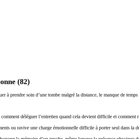
onne (82)
r à prendre soin d’une tombe malgré la distance, le manque de temps ou
mment déléguer l’entretien quand cela devient difficile et comment re
nts ou ravive une charge émotionnelle difficile à porter seul dans la d
honorer la mémoire d’un proche, même lorsque la présence physique d