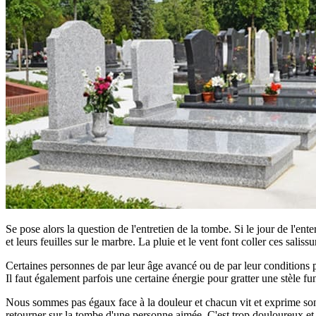
Se pose alors la question de l'entretien de la tombe. Si le jour de l'ent
et leurs feuilles sur le marbre. La pluie et le vent font coller ces saliss
Certaines personnes de par leur âge avancé ou de par leur conditions phy
Il faut également parfois une certaine énergie pour gratter une stèle fun
Nous sommes pas égaux face à la douleur et chacun vit et exprime son d
retourner sur la tombe d'une personne aimée. C'est trop douloureux et tro