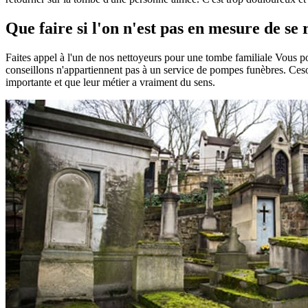
Que faire si l'on n'est pas en mesure de s
Faites appel à l'un de nos nettoyeurs pour une tombe familiale Vous 
conseillons n'appartiennent pas à un service de pompes funèbres. Ceson
importante et que leur métier a vraiment du sens.