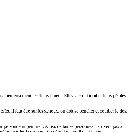
e malheureusement les fleurs fanent. Elles laissent tomber leurs pétales
fet, il faut être sur les genoux, on doit se pencher et courber le dos.
 personne ni peut rien. Ainsi, certaines personnes n'arrivent pas à
préfère garder le souvenir du défunt quand il était vivant.