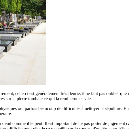
errement, celle-ci est généralement très fleurie, il ne faut pas oublier qu
ures sur la pierre tombale ce qui la rend terne et sale.
siques ont parfois beaucoup de difficultés à nettoyer la sépulture. En ef
éraire.
euil comme il le peut. Il est important de ne pas porter de jugement car
p difficile pour elle de se recueillir sur le caveau d'un être cher. Elle 