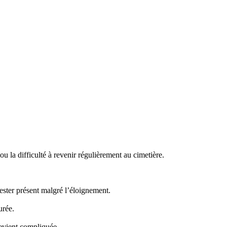
 la difficulté à revenir régulièrement au cimetière.
ster présent malgré l’éloignement.
urée.
evient compliquée.