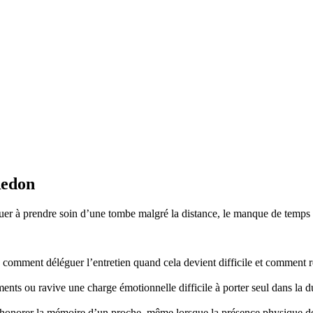
Redon
r à prendre soin d’une tombe malgré la distance, le manque de temps ou
mment déléguer l’entretien quand cela devient difficile et comment re
nts ou ravive une charge émotionnelle difficile à porter seul dans la d
honorer la mémoire d’un proche, même lorsque la présence physique d