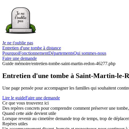
Je ne t'oublie pas
Entretien d'une tombe à distance
Pourquoi
Fonctionnement
Départements
Qui sommes-nous
Faire une demande
Guide mémoire
/entretien-tombe-saint-martin-redon-46277.php
Entretien d'une tombe à Saint-Martin-le-
Une page pensée pour accompagner les familles qui souhaitent continue
Lire le guide
Faire une demande
Ce que vous trouverez ici
Des repères concrets pour comprendre comment préserver une tombe, co
Quand cette aide devient utile
Lorsque revenir au cimetière demande trop de temps, trop de déplaceme
Repères utiles
Un accompagnement discret, humain et respectueux pour continuer à 