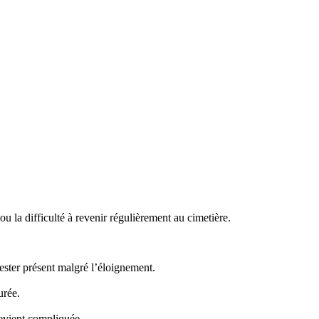
 la difficulté à revenir régulièrement au cimetière.
ster présent malgré l’éloignement.
urée.
evient compliquée.