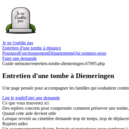
Je ne t'oublie pas
Entretien d'une tombe à distance
Pourquoi
Fonctionnement
Départements
Qui sommes-nous
Faire une demande
Guide mémoire
/entretien-tombe-diemeringen-67095.php
Entretien d'une tombe à Diemeringen
Une page pensée pour accompagner les familles qui souhaitent continue
Lire le guide
Faire une demande
Ce que vous trouverez ici
Des repères concrets pour comprendre comment préserver une tombe, co
Quand cette aide devient utile
Lorsque revenir au cimetière demande trop de temps, trop de déplaceme
Repères utiles
Un accompagnement discret, humain et respectueux pour continuer à 