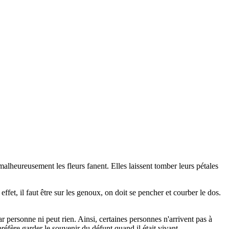
e malheureusement les fleurs fanent. Elles laissent tomber leurs pétales
fet, il faut être sur les genoux, on doit se pencher et courber le dos.
 personne ni peut rien. Ainsi, certaines personnes n'arrivent pas à
préfère garder le souvenir du défunt quand il était vivant.