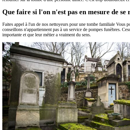
Que faire si l'on n'est pas en mesure de s
Faites appel à l'un de nos nettoyeurs pour une tombe familiale Vous 
conseillons n'appartiennent pas à un service de pompes funèbres. Ceson
importante et que leur métier a vraiment du sens.