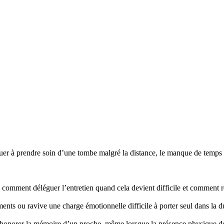
r à prendre soin d’une tombe malgré la distance, le manque de temps ou
mment déléguer l’entretien quand cela devient difficile et comment re
nts ou ravive une charge émotionnelle difficile à porter seul dans la d
honorer la mémoire d’un proche, même lorsque la présence physique d