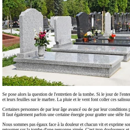
Se pose alors la question de l'entretien de la tombe. Si le jour de l'ent
et leurs feuilles sur le marbre. La pluie et le vent font coller ces saliss
Certaines personnes de par leur âge avancé ou de par leur conditions phy
Il faut également parfois une certaine énergie pour gratter une stèle fun
Nous sommes pas égaux face à la douleur et chacun vit et exprime son d
retourner sur la tombe d'une personne aimée. C'est trop douloureux et tro