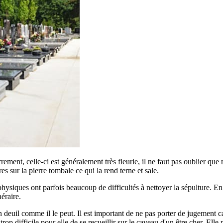
errement, celle-ci est généralement très fleurie, il ne faut pas oublier qu
ures sur la pierre tombale ce qui la rend terne et sale.
siques ont parfois beaucoup de difficultés à nettoyer la sépulture. En ef
éraire.
euil comme il le peut. Il est important de ne pas porter de jugement car
p difficile pour elle de se recueillir sur le caveau d'un être cher. Elle 