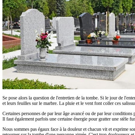
Se pose alors la question de l'entretien de la tombe. Si le jour de l'ent
et leurs feuilles sur le marbre. La pluie et le vent font coller ces saliss
Certaines personnes de par leur âge avancé ou de par leur conditions phy
Il faut également parfois une certaine énergie pour gratter une stèle fun
Nous sommes pas égaux face à la douleur et chacun vit et exprime son d
retourner sur la tombe d'une personne aimée. C'est trop douloureux et tro