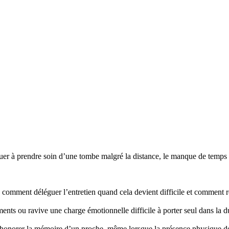
r à prendre soin d’une tombe malgré la distance, le manque de temps ou
mment déléguer l’entretien quand cela devient difficile et comment re
nts ou ravive une charge émotionnelle difficile à porter seul dans la d
honorer la mémoire d’un proche, même lorsque la présence physique d