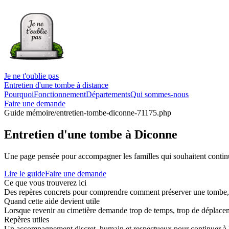
Je ne t'oublie pas
Entretien d'une tombe à distance
Pourquoi
Fonctionnement
Départements
Qui sommes-nous
Faire une demande
Guide mémoire
/entretien-tombe-diconne-71175.php
Entretien d'une tombe à Diconne
Une page pensée pour accompagner les familles qui souhaitent continue
Lire le guide
Faire une demande
Ce que vous trouverez ici
Des repères concrets pour comprendre comment préserver une tombe, co
Quand cette aide devient utile
Lorsque revenir au cimetière demande trop de temps, trop de déplaceme
Repères utiles
Un accompagnement discret, humain et respectueux pour continuer à 