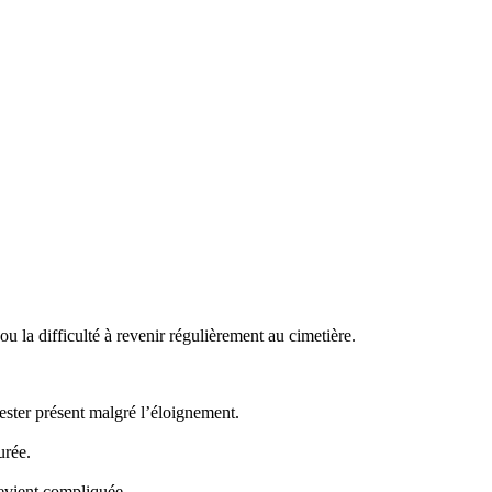
 la difficulté à revenir régulièrement au cimetière.
ster présent malgré l’éloignement.
urée.
evient compliquée.