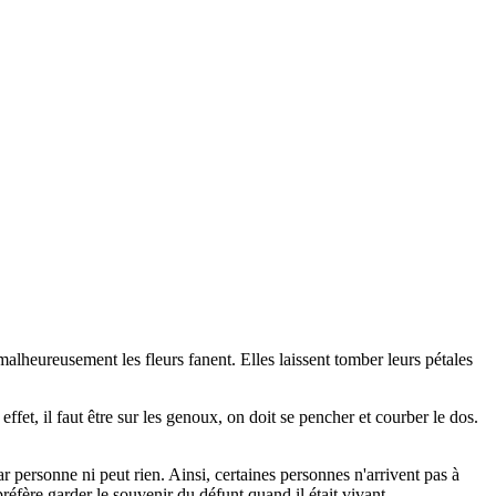
e malheureusement les fleurs fanent. Elles laissent tomber leurs pétales
fet, il faut être sur les genoux, on doit se pencher et courber le dos.
 personne ni peut rien. Ainsi, certaines personnes n'arrivent pas à
préfère garder le souvenir du défunt quand il était vivant.