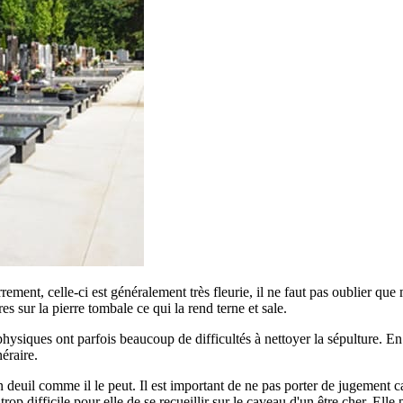
errement, celle-ci est généralement très fleurie, il ne faut pas oublier qu
ures sur la pierre tombale ce qui la rend terne et sale.
siques ont parfois beaucoup de difficultés à nettoyer la sépulture. En ef
éraire.
euil comme il le peut. Il est important de ne pas porter de jugement car
p difficile pour elle de se recueillir sur le caveau d'un être cher. Elle 