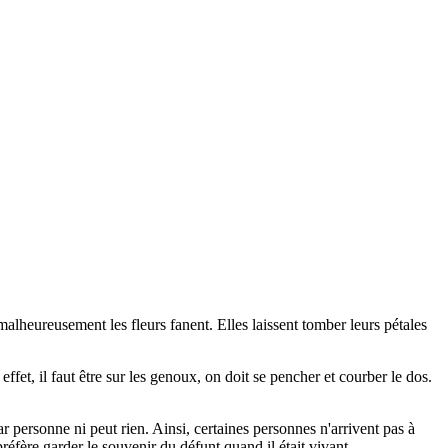
e malheureusement les fleurs fanent. Elles laissent tomber leurs pétales
fet, il faut être sur les genoux, on doit se pencher et courber le dos.
 personne ni peut rien. Ainsi, certaines personnes n'arrivent pas à
préfère garder le souvenir du défunt quand il était vivant.