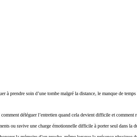
r à prendre soin d’une tombe malgré la distance, le manque de temps ou
mment déléguer l’entretien quand cela devient difficile et comment re
nts ou ravive une charge émotionnelle difficile à porter seul dans la d
honorer la mémoire d’un proche, même lorsque la présence physique d