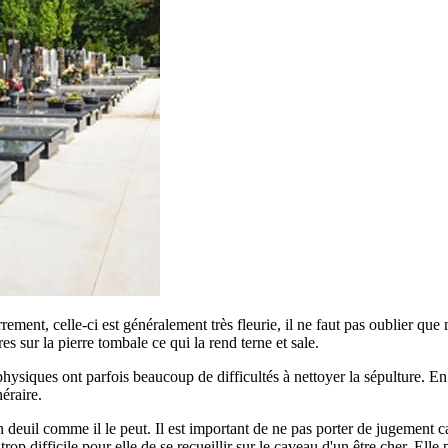
errement, celle-ci est généralement très fleurie, il ne faut pas oublier qu
ures sur la pierre tombale ce qui la rend terne et sale.
siques ont parfois beaucoup de difficultés à nettoyer la sépulture. En ef
éraire.
euil comme il le peut. Il est important de ne pas porter de jugement car
p difficile pour elle de se recueillir sur le caveau d'un être cher. Elle 