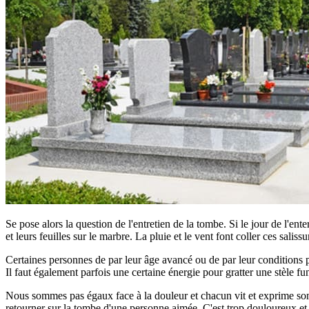
Se pose alors la question de l'entretien de la tombe. Si le jour de l'ent
et leurs feuilles sur le marbre. La pluie et le vent font coller ces saliss
Certaines personnes de par leur âge avancé ou de par leur conditions phy
Il faut également parfois une certaine énergie pour gratter une stèle fun
Nous sommes pas égaux face à la douleur et chacun vit et exprime son d
retourner sur la tombe d'une personne aimée. C'est trop douloureux et tro