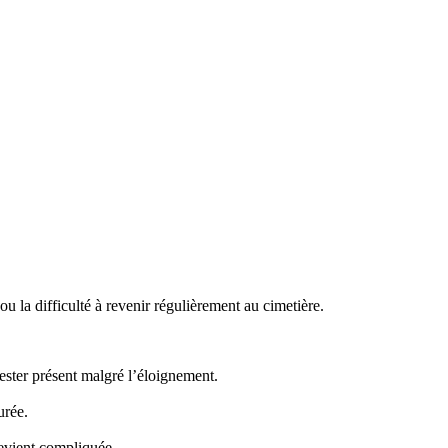
 la difficulté à revenir régulièrement au cimetière.
ster présent malgré l’éloignement.
urée.
evient compliquée.