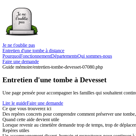
Je ne t'oublie pas
Entretien d'une tombe à distance
Pourquoi
Fonctionnement
Départements
Qui sommes-nous
Faire une demande
Guide mémoire
/entretien-tombe-devesset-07080.php
Entretien d'une tombe à Devesset
Une page pensée pour accompagner les familles qui souhaitent continue
Lire le guide
Faire une demande
Ce que vous trouverez ici
Des repères concrets pour comprendre comment préserver une tombe, co
Quand cette aide devient utile
Lorsque revenir au cimetière demande trop de temps, trop de déplaceme
Repères utiles
Un accompagnement discret, humain et respectueux pour continuer à 