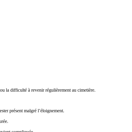
 la difficulté à revenir régulièrement au cimetière.
ster présent malgré l’éloignement.
urée.
evient compliquée.