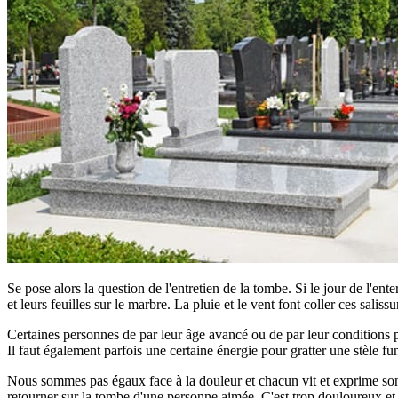
Se pose alors la question de l'entretien de la tombe. Si le jour de l'ent
et leurs feuilles sur le marbre. La pluie et le vent font coller ces saliss
Certaines personnes de par leur âge avancé ou de par leur conditions phy
Il faut également parfois une certaine énergie pour gratter une stèle fun
Nous sommes pas égaux face à la douleur et chacun vit et exprime son d
retourner sur la tombe d'une personne aimée. C'est trop douloureux et tro