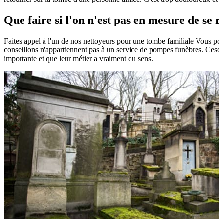
Que faire si l'on n'est pas en mesure de s
Faites appel à l'un de nos nettoyeurs pour une tombe familiale Vous 
conseillons n'appartiennent pas à un service de pompes funèbres. Ceson
importante et que leur métier a vraiment du sens.