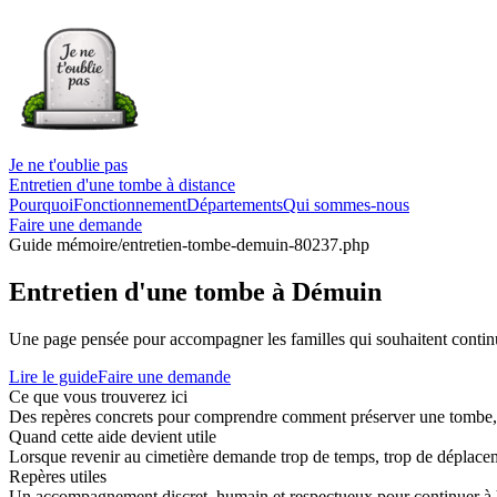
Je ne t'oublie pas
Entretien d'une tombe à distance
Pourquoi
Fonctionnement
Départements
Qui sommes-nous
Faire une demande
Guide mémoire
/entretien-tombe-demuin-80237.php
Entretien d'une tombe à Démuin
Une page pensée pour accompagner les familles qui souhaitent continue
Lire le guide
Faire une demande
Ce que vous trouverez ici
Des repères concrets pour comprendre comment préserver une tombe, co
Quand cette aide devient utile
Lorsque revenir au cimetière demande trop de temps, trop de déplaceme
Repères utiles
Un accompagnement discret, humain et respectueux pour continuer à 