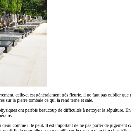
errement, celle-ci est généralement très fleurie, il ne faut pas oublier qu
ures sur la pierre tombale ce qui la rend terne et sale.
siques ont parfois beaucoup de difficultés à nettoyer la sépulture. En ef
éraire.
euil comme il le peut. Il est important de ne pas porter de jugement car
p difficile pour elle de se recueillir sur le caveau d'un être cher. Elle 