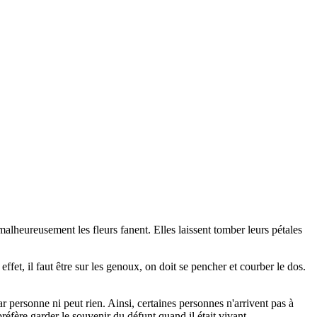
e malheureusement les fleurs fanent. Elles laissent tomber leurs pétales
fet, il faut être sur les genoux, on doit se pencher et courber le dos.
 personne ni peut rien. Ainsi, certaines personnes n'arrivent pas à
préfère garder le souvenir du défunt quand il était vivant.