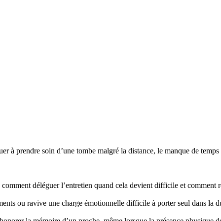
r à prendre soin d’une tombe malgré la distance, le manque de temps ou
mment déléguer l’entretien quand cela devient difficile et comment re
nts ou ravive une charge émotionnelle difficile à porter seul dans la d
honorer la mémoire d’un proche, même lorsque la présence physique d