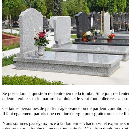
Se pose alors la question de l'entretien de la tombe. Si le jour de l'ent
et leurs feuilles sur le marbre. La pluie et le vent font coller ces saliss
Certaines personnes de par leur âge avancé ou de par leur conditions phy
Il faut également parfois une certaine énergie pour gratter une stèle fun
Nous sommes pas égaux face à la douleur et chacun vit et exprime son d
retourner sur la tombe d'une personne aimée. C'est trop douloureux et tro