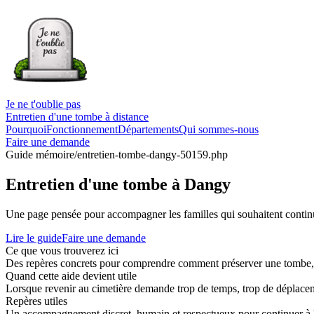
Je ne t'oublie pas
Entretien d'une tombe à distance
Pourquoi
Fonctionnement
Départements
Qui sommes-nous
Faire une demande
Guide mémoire
/entretien-tombe-dangy-50159.php
Entretien d'une tombe à Dangy
Une page pensée pour accompagner les familles qui souhaitent continue
Lire le guide
Faire une demande
Ce que vous trouverez ici
Des repères concrets pour comprendre comment préserver une tombe, co
Quand cette aide devient utile
Lorsque revenir au cimetière demande trop de temps, trop de déplaceme
Repères utiles
Un accompagnement discret, humain et respectueux pour continuer à 