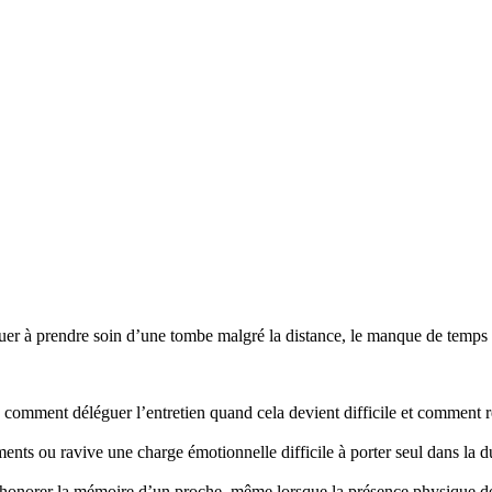
r à prendre soin d’une tombe malgré la distance, le manque de temps ou
mment déléguer l’entretien quand cela devient difficile et comment re
nts ou ravive une charge émotionnelle difficile à porter seul dans la d
honorer la mémoire d’un proche, même lorsque la présence physique d