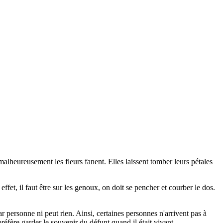
e malheureusement les fleurs fanent. Elles laissent tomber leurs pétales
fet, il faut être sur les genoux, on doit se pencher et courber le dos.
 personne ni peut rien. Ainsi, certaines personnes n'arrivent pas à
préfère garder le souvenir du défunt quand il était vivant.