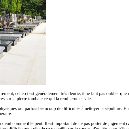
errement, celle-ci est généralement très fleurie, il ne faut pas oublier qu
ures sur la pierre tombale ce qui la rend terne et sale.
siques ont parfois beaucoup de difficultés à nettoyer la sépulture. En ef
éraire.
euil comme il le peut. Il est important de ne pas porter de jugement car
p difficile pour elle de se recueillir sur le caveau d'un être cher. Elle 