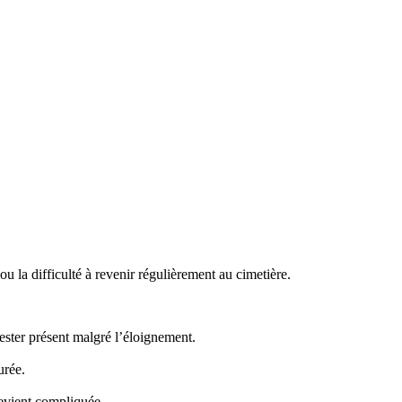
 la difficulté à revenir régulièrement au cimetière.
ster présent malgré l’éloignement.
urée.
evient compliquée.