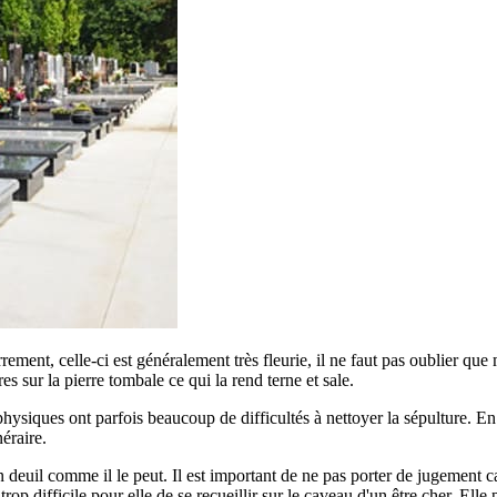
errement, celle-ci est généralement très fleurie, il ne faut pas oublier qu
ures sur la pierre tombale ce qui la rend terne et sale.
siques ont parfois beaucoup de difficultés à nettoyer la sépulture. En ef
éraire.
euil comme il le peut. Il est important de ne pas porter de jugement car
p difficile pour elle de se recueillir sur le caveau d'un être cher. Elle 