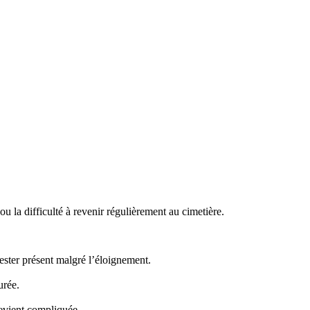
 la difficulté à revenir régulièrement au cimetière.
ster présent malgré l’éloignement.
urée.
evient compliquée.