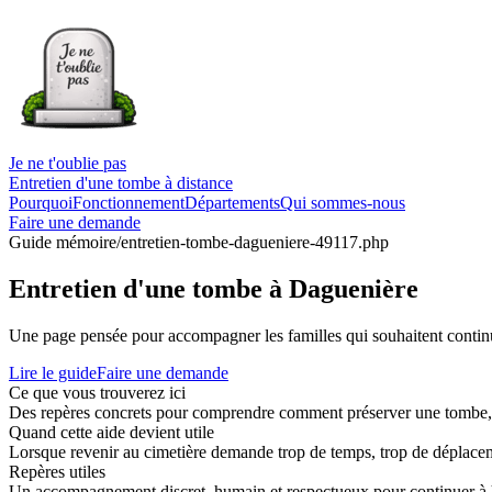
Je ne t'oublie pas
Entretien d'une tombe à distance
Pourquoi
Fonctionnement
Départements
Qui sommes-nous
Faire une demande
Guide mémoire
/entretien-tombe-dagueniere-49117.php
Entretien d'une tombe à Daguenière
Une page pensée pour accompagner les familles qui souhaitent continue
Lire le guide
Faire une demande
Ce que vous trouverez ici
Des repères concrets pour comprendre comment préserver une tombe, co
Quand cette aide devient utile
Lorsque revenir au cimetière demande trop de temps, trop de déplaceme
Repères utiles
Un accompagnement discret, humain et respectueux pour continuer à 