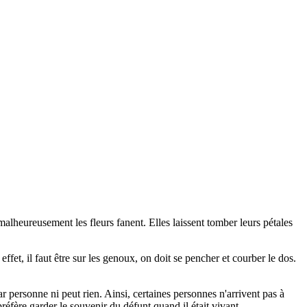
e malheureusement les fleurs fanent. Elles laissent tomber leurs pétales
fet, il faut être sur les genoux, on doit se pencher et courber le dos.
 personne ni peut rien. Ainsi, certaines personnes n'arrivent pas à
préfère garder le souvenir du défunt quand il était vivant.