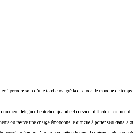
r à prendre soin d’une tombe malgré la distance, le manque de temps ou
mment déléguer l’entretien quand cela devient difficile et comment re
nts ou ravive une charge émotionnelle difficile à porter seul dans la d
honorer la mémoire d’un proche, même lorsque la présence physique d