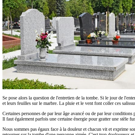
Se pose alors la question de l'entretien de la tombe. Si le jour de l'ent
et leurs feuilles sur le marbre. La pluie et le vent font coller ces saliss
Certaines personnes de par leur âge avancé ou de par leur conditions phy
Il faut également parfois une certaine énergie pour gratter une stèle fun
Nous sommes pas égaux face à la douleur et chacun vit et exprime son d
retourner sur la tombe d'une personne aimée. C'est trop douloureux et tro