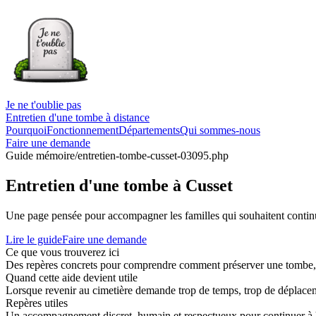
Je ne t'oublie pas
Entretien d'une tombe à distance
Pourquoi
Fonctionnement
Départements
Qui sommes-nous
Faire une demande
Guide mémoire
/entretien-tombe-cusset-03095.php
Entretien d'une tombe à Cusset
Une page pensée pour accompagner les familles qui souhaitent continue
Lire le guide
Faire une demande
Ce que vous trouverez ici
Des repères concrets pour comprendre comment préserver une tombe, co
Quand cette aide devient utile
Lorsque revenir au cimetière demande trop de temps, trop de déplaceme
Repères utiles
Un accompagnement discret, humain et respectueux pour continuer à 