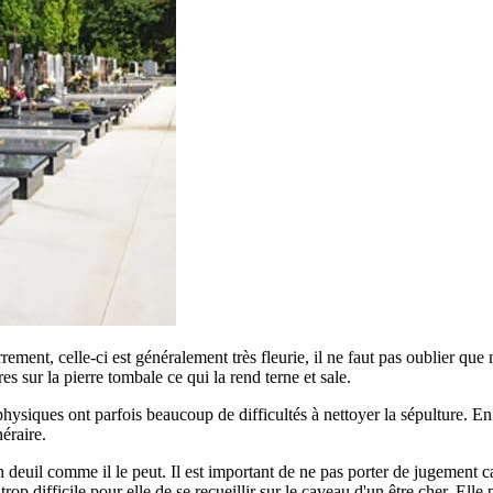
errement, celle-ci est généralement très fleurie, il ne faut pas oublier qu
ures sur la pierre tombale ce qui la rend terne et sale.
siques ont parfois beaucoup de difficultés à nettoyer la sépulture. En ef
éraire.
euil comme il le peut. Il est important de ne pas porter de jugement car
p difficile pour elle de se recueillir sur le caveau d'un être cher. Elle 