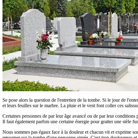
Se pose alors la question de l'entretien de la tombe. Si le jour de l'ent
et leurs feuilles sur le marbre. La pluie et le vent font coller ces saliss
Certaines personnes de par leur âge avancé ou de par leur conditions phy
Il faut également parfois une certaine énergie pour gratter une stèle fun
Nous sommes pas égaux face à la douleur et chacun vit et exprime son d
retourner sur la tombe d'une personne aimée. C'est trop douloureux et tro