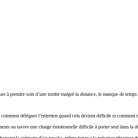
r à prendre soin d’une tombe malgré la distance, le manque de temps ou
mment déléguer l’entretien quand cela devient difficile et comment re
nts ou ravive une charge émotionnelle difficile à porter seul dans la d
honorer la mémoire d’un proche, même lorsque la présence physique d