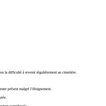
 la difficulté à revenir régulièrement au cimetière.
ster présent malgré l’éloignement.
urée.
evient compliquée.