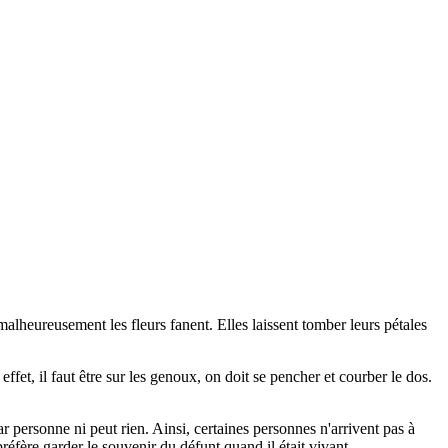
e malheureusement les fleurs fanent. Elles laissent tomber leurs pétales
fet, il faut être sur les genoux, on doit se pencher et courber le dos.
 personne ni peut rien. Ainsi, certaines personnes n'arrivent pas à
préfère garder le souvenir du défunt quand il était vivant.