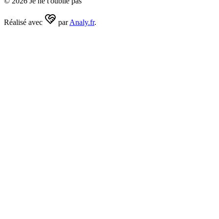
©
2026
Je ne t'oublie pas
Réalisé avec
par
Analy.fr
.