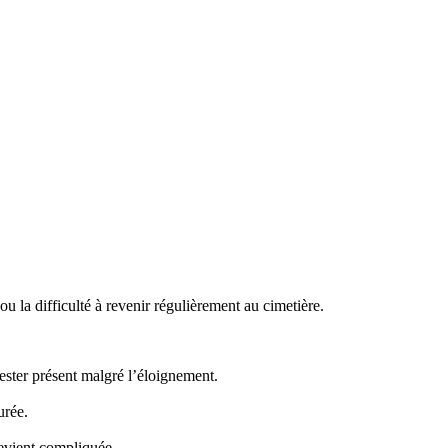
 la difficulté à revenir régulièrement au cimetière.
ster présent malgré l’éloignement.
urée.
evient compliquée.