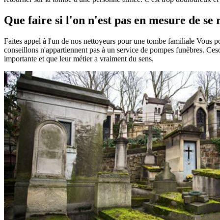
Que faire si l'on n'est pas en mesure de s
Faites appel à l'un de nos nettoyeurs pour une tombe familiale Vous 
conseillons n'appartiennent pas à un service de pompes funèbres. Ceson
importante et que leur métier a vraiment du sens.