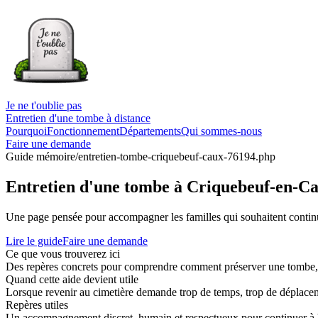
Je ne t'oublie pas
Entretien d'une tombe à distance
Pourquoi
Fonctionnement
Départements
Qui sommes-nous
Faire une demande
Guide mémoire
/entretien-tombe-criquebeuf-caux-76194.php
Entretien d'une tombe à Criquebeuf-en-C
Une page pensée pour accompagner les familles qui souhaitent continue
Lire le guide
Faire une demande
Ce que vous trouverez ici
Des repères concrets pour comprendre comment préserver une tombe, co
Quand cette aide devient utile
Lorsque revenir au cimetière demande trop de temps, trop de déplaceme
Repères utiles
Un accompagnement discret, humain et respectueux pour continuer à 