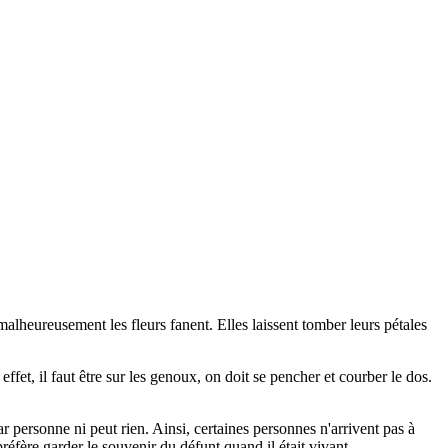
e malheureusement les fleurs fanent. Elles laissent tomber leurs pétales
fet, il faut être sur les genoux, on doit se pencher et courber le dos.
 personne ni peut rien. Ainsi, certaines personnes n'arrivent pas à
préfère garder le souvenir du défunt quand il était vivant.