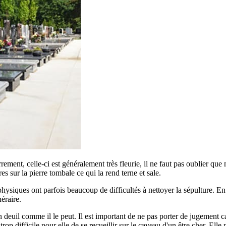
errement, celle-ci est généralement très fleurie, il ne faut pas oublier qu
ures sur la pierre tombale ce qui la rend terne et sale.
siques ont parfois beaucoup de difficultés à nettoyer la sépulture. En ef
éraire.
euil comme il le peut. Il est important de ne pas porter de jugement car
p difficile pour elle de se recueillir sur le caveau d'un être cher. Elle 