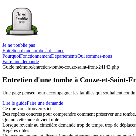
Je ne t'oublie pas
Entretien d'une tombe à distance
Pourquoi
Fonctionnement
Départements
Qui sommes-nous
Faire une demande
Guide mémoire
/entretien-tombe-couze-saint-front-24143.php
Entretien d'une tombe à Couze-et-Saint-F
Une page pensée pour accompagner les familles qui souhaitent continue
Lire le guide
Faire une demande
Ce que vous trouverez ici
Des repères concrets pour comprendre comment préserver une tombe, co
Quand cette aide devient utile
Lorsque revenir au cimetière demande trop de temps, trop de déplaceme
Repères utiles
Un accompagnement discret, humain et respectueux pour continuer à 