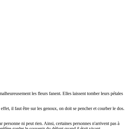
e malheureusement les fleurs fanent. Elles laissent tomber leurs pétales
fet, il faut être sur les genoux, on doit se pencher et courber le dos.
 personne ni peut rien. Ainsi, certaines personnes n'arrivent pas à
préfère garder le souvenir du défunt quand il était vivant.