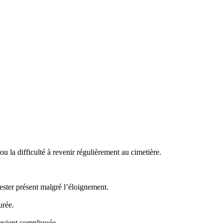
 la difficulté à revenir régulièrement au cimetière.
ster présent malgré l’éloignement.
urée.
evient compliquée.