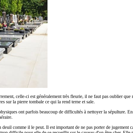
errement, celle-ci est généralement très fleurie, il ne faut pas oublier qu
ures sur la pierre tombale ce qui la rend terne et sale.
siques ont parfois beaucoup de difficultés à nettoyer la sépulture. En ef
éraire.
euil comme il le peut. Il est important de ne pas porter de jugement car
p difficile pour elle de se recueillir sur le caveau d'un être cher. Elle 