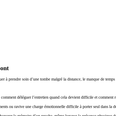
ront
r à prendre soin d’une tombe malgré la distance, le manque de temps ou
mment déléguer l’entretien quand cela devient difficile et comment re
nts ou ravive une charge émotionnelle difficile à porter seul dans la d
honorer la mémoire d’un proche, même lorsque la présence physique d