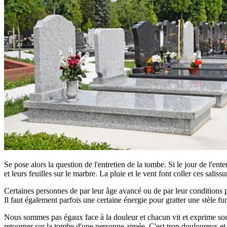
Se pose alors la question de l'entretien de la tombe. Si le jour de l'ent
et leurs feuilles sur le marbre. La pluie et le vent font coller ces saliss
Certaines personnes de par leur âge avancé ou de par leur conditions phy
Il faut également parfois une certaine énergie pour gratter une stèle fun
Nous sommes pas égaux face à la douleur et chacun vit et exprime son d
retourner sur la tombe d'une personne aimée. C'est trop douloureux et tro