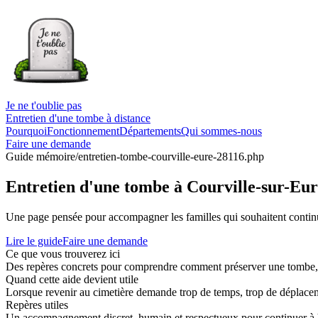
Je ne t'oublie pas
Entretien d'une tombe à distance
Pourquoi
Fonctionnement
Départements
Qui sommes-nous
Faire une demande
Guide mémoire
/entretien-tombe-courville-eure-28116.php
Entretien d'une tombe à Courville-sur-Eu
Une page pensée pour accompagner les familles qui souhaitent continue
Lire le guide
Faire une demande
Ce que vous trouverez ici
Des repères concrets pour comprendre comment préserver une tombe, co
Quand cette aide devient utile
Lorsque revenir au cimetière demande trop de temps, trop de déplaceme
Repères utiles
Un accompagnement discret, humain et respectueux pour continuer à 