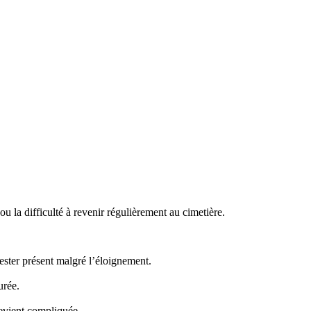
 la difficulté à revenir régulièrement au cimetière.
ster présent malgré l’éloignement.
urée.
evient compliquée.