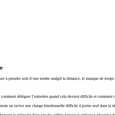
re
r à prendre soin d’une tombe malgré la distance, le manque de temps ou
mment déléguer l’entretien quand cela devient difficile et comment re
nts ou ravive une charge émotionnelle difficile à porter seul dans la d
honorer la mémoire d’un proche, même lorsque la présence physique d