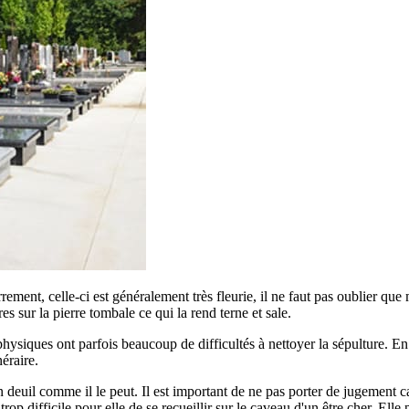
errement, celle-ci est généralement très fleurie, il ne faut pas oublier qu
ures sur la pierre tombale ce qui la rend terne et sale.
siques ont parfois beaucoup de difficultés à nettoyer la sépulture. En ef
éraire.
euil comme il le peut. Il est important de ne pas porter de jugement car
p difficile pour elle de se recueillir sur le caveau d'un être cher. Elle 