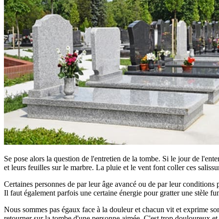
Se pose alors la question de l'entretien de la tombe. Si le jour de l'ent
et leurs feuilles sur le marbre. La pluie et le vent font coller ces saliss
Certaines personnes de par leur âge avancé ou de par leur conditions phy
Il faut également parfois une certaine énergie pour gratter une stèle fun
Nous sommes pas égaux face à la douleur et chacun vit et exprime son d
retourner sur la tombe d'une personne aimée. C'est trop douloureux et tro