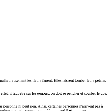
e malheureusement les fleurs fanent. Elles laissent tomber leurs pétales
fet, il faut être sur les genoux, on doit se pencher et courber le dos.
 personne ni peut rien. Ainsi, certaines personnes n'arrivent pas à
préfère garder le souvenir du défunt quand il était vivant.