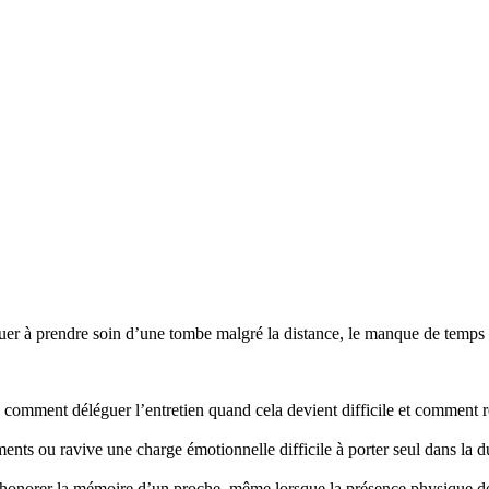
r à prendre soin d’une tombe malgré la distance, le manque de temps ou
mment déléguer l’entretien quand cela devient difficile et comment re
nts ou ravive une charge émotionnelle difficile à porter seul dans la d
honorer la mémoire d’un proche, même lorsque la présence physique d