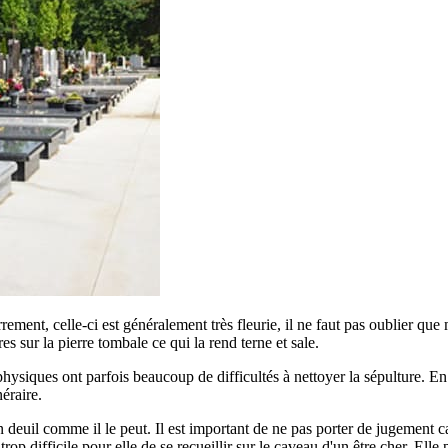
errement, celle-ci est généralement très fleurie, il ne faut pas oublier qu
ures sur la pierre tombale ce qui la rend terne et sale.
siques ont parfois beaucoup de difficultés à nettoyer la sépulture. En ef
éraire.
euil comme il le peut. Il est important de ne pas porter de jugement car
p difficile pour elle de se recueillir sur le caveau d'un être cher. Elle 