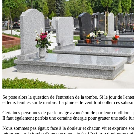
Se pose alors la question de l'entretien de la tombe. Si le jour de l'ent
et leurs feuilles sur le marbre. La pluie et le vent font coller ces saliss
Certaines personnes de par leur âge avancé ou de par leur conditions phy
Il faut également parfois une certaine énergie pour gratter une stèle fun
Nous sommes pas égaux face à la douleur et chacun vit et exprime son d
retourner sur la tombe d'une personne aimée. C'est trop douloureux et tro