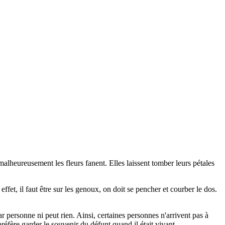
e malheureusement les fleurs fanent. Elles laissent tomber leurs pétales
fet, il faut être sur les genoux, on doit se pencher et courber le dos.
 personne ni peut rien. Ainsi, certaines personnes n'arrivent pas à
préfère garder le souvenir du défunt quand il était vivant.