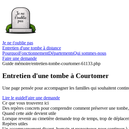
Je ne t'oublie pas
Entretien d'une tombe à distance
Pourquoi
Fonctionnement
Départements
Qui sommes-nous
Faire une demande
Guide mémoire
/entretien-tombe-courtomer-61133.php
Entretien d'une tombe à Courtomer
Une page pensée pour accompagner les familles qui souhaitent continue
Lire le guide
Faire une demande
Ce que vous trouverez ici
Des repères concrets pour comprendre comment préserver une tombe, co
Quand cette aide devient utile
Lorsque revenir au cimetière demande trop de temps, trop de déplaceme
Repères utiles
Un accompagnement discret, humain et respectueux pour continuer à 