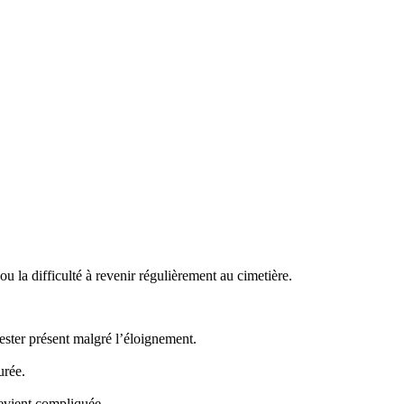
 la difficulté à revenir régulièrement au cimetière.
ster présent malgré l’éloignement.
urée.
evient compliquée.