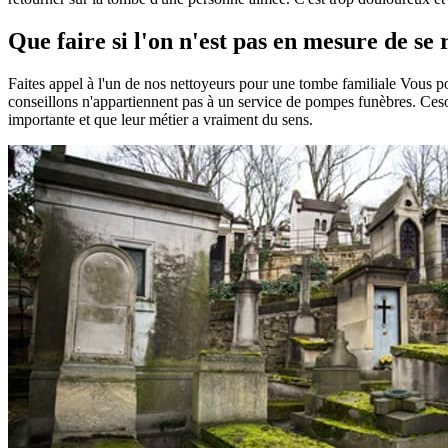
Que faire si l'on n'est pas en mesure de s
Faites appel à l'un de nos nettoyeurs pour une tombe familiale Vous 
conseillons n'appartiennent pas à un service de pompes funèbres. Ceson
importante et que leur métier a vraiment du sens.