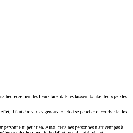
e malheureusement les fleurs fanent. Elles laissent tomber leurs pétales
fet, il faut être sur les genoux, on doit se pencher et courber le dos.
 personne ni peut rien. Ainsi, certaines personnes n'arrivent pas à
préfère garder le souvenir du défunt quand il était vivant.