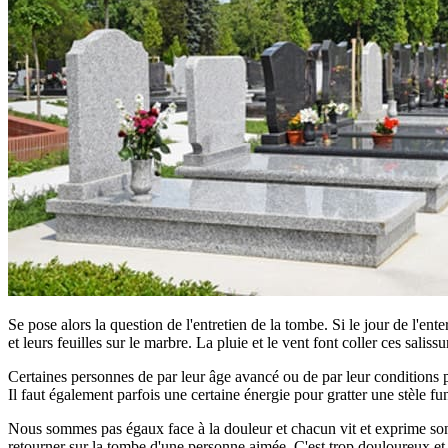
Se pose alors la question de l'entretien de la tombe. Si le jour de l'ent
et leurs feuilles sur le marbre. La pluie et le vent font coller ces saliss
Certaines personnes de par leur âge avancé ou de par leur conditions phy
Il faut également parfois une certaine énergie pour gratter une stèle fun
Nous sommes pas égaux face à la douleur et chacun vit et exprime son d
retourner sur la tombe d'une personne aimée. C'est trop douloureux et tro