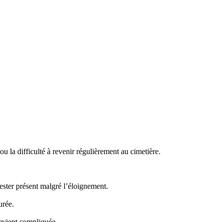
 la difficulté à revenir régulièrement au cimetière.
ster présent malgré l’éloignement.
urée.
evient compliquée.