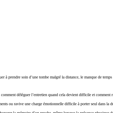
r à prendre soin d’une tombe malgré la distance, le manque de temps ou
mment déléguer l’entretien quand cela devient difficile et comment re
nts ou ravive une charge émotionnelle difficile à porter seul dans la d
honorer la mémoire d’un proche, même lorsque la présence physique d