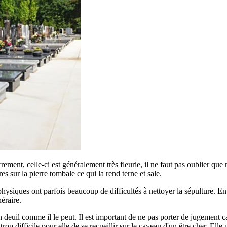
errement, celle-ci est généralement très fleurie, il ne faut pas oublier qu
ures sur la pierre tombale ce qui la rend terne et sale.
siques ont parfois beaucoup de difficultés à nettoyer la sépulture. En ef
éraire.
euil comme il le peut. Il est important de ne pas porter de jugement car
p difficile pour elle de se recueillir sur le caveau d'un être cher. Elle 