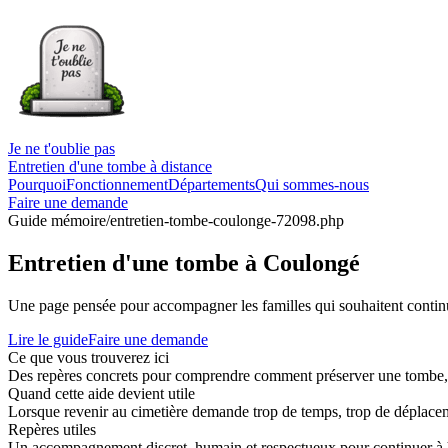
Je ne t'oublie pas
Entretien d'une tombe à distance
Pourquoi
Fonctionnement
Départements
Qui sommes-nous
Faire une demande
Guide mémoire
/entretien-tombe-coulonge-72098.php
Entretien d'une tombe à Coulongé
Une page pensée pour accompagner les familles qui souhaitent continue
Lire le guide
Faire une demande
Ce que vous trouverez ici
Des repères concrets pour comprendre comment préserver une tombe, co
Quand cette aide devient utile
Lorsque revenir au cimetière demande trop de temps, trop de déplaceme
Repères utiles
Un accompagnement discret, humain et respectueux pour continuer à 