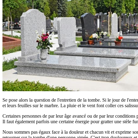
Se pose alors la question de l'entretien de la tombe. Si le jour de l'ent
et leurs feuilles sur le marbre. La pluie et le vent font coller ces saliss
Certaines personnes de par leur âge avancé ou de par leur conditions phy
Il faut également parfois une certaine énergie pour gratter une stèle fun
Nous sommes pas égaux face à la douleur et chacun vit et exprime son d
retourner sur la tombe d'une personne aimée. C'est trop douloureux et tro