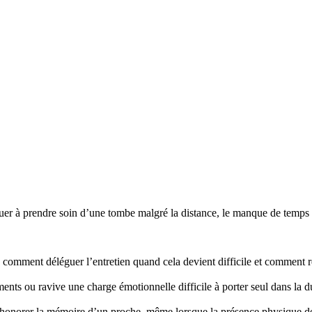
r à prendre soin d’une tombe malgré la distance, le manque de temps ou
mment déléguer l’entretien quand cela devient difficile et comment re
nts ou ravive une charge émotionnelle difficile à porter seul dans la d
honorer la mémoire d’un proche, même lorsque la présence physique d