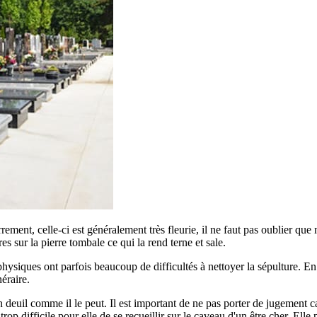
errement, celle-ci est généralement très fleurie, il ne faut pas oublier qu
ures sur la pierre tombale ce qui la rend terne et sale.
siques ont parfois beaucoup de difficultés à nettoyer la sépulture. En ef
éraire.
euil comme il le peut. Il est important de ne pas porter de jugement car
p difficile pour elle de se recueillir sur le caveau d'un être cher. Elle 