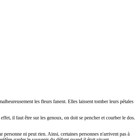
e malheureusement les fleurs fanent. Elles laissent tomber leurs pétales
fet, il faut être sur les genoux, on doit se pencher et courber le dos.
 personne ni peut rien. Ainsi, certaines personnes n'arrivent pas à
préfère garder le souvenir du défunt quand il était vivant.