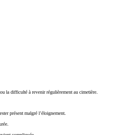
 la difficulté à revenir régulièrement au cimetière.
ster présent malgré l’éloignement.
urée.
evient compliquée.