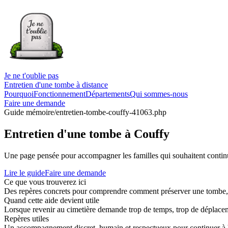
Je ne t'oublie pas
Entretien d'une tombe à distance
Pourquoi
Fonctionnement
Départements
Qui sommes-nous
Faire une demande
Guide mémoire
/entretien-tombe-couffy-41063.php
Entretien d'une tombe à Couffy
Une page pensée pour accompagner les familles qui souhaitent continue
Lire le guide
Faire une demande
Ce que vous trouverez ici
Des repères concrets pour comprendre comment préserver une tombe, co
Quand cette aide devient utile
Lorsque revenir au cimetière demande trop de temps, trop de déplaceme
Repères utiles
Un accompagnement discret, humain et respectueux pour continuer à 