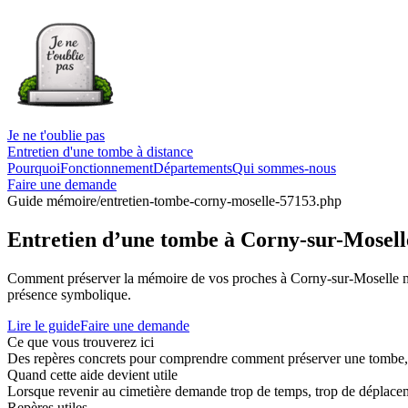
Je ne t'oublie pas
Entretien d'une tombe à distance
Pourquoi
Fonctionnement
Départements
Qui sommes-nous
Faire une demande
Guide mémoire
/entretien-tombe-corny-moselle-57153.php
Entretien d’une tombe à Corny-sur-Moselle
Comment préserver la mémoire de vos proches à Corny-sur-Moselle mal
présence symbolique.
Lire le guide
Faire une demande
Ce que vous trouverez ici
Des repères concrets pour comprendre comment préserver une tombe, co
Quand cette aide devient utile
Lorsque revenir au cimetière demande trop de temps, trop de déplaceme
Repères utiles