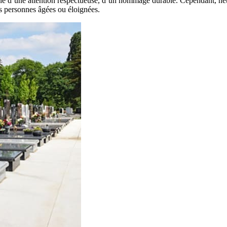
igne d’une attention respectueuse, d’un hommage durable. Cependant, net
s personnes âgées ou éloignées.