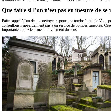
Que faire si l'on n'est pas en mesure de s
Faites appel à l'un de nos nettoyeurs pour une tombe familiale Vous 
conseillons n'appartiennent pas à un service de pompes funèbres. Ceson
importante et que leur métier a vraiment du sens.