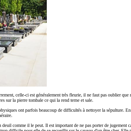
errement, celle-ci est généralement très fleurie, il ne faut pas oublier qu
ures sur la pierre tombale ce qui la rend terne et sale.
siques ont parfois beaucoup de difficultés à nettoyer la sépulture. En ef
éraire.
euil comme il le peut. Il est important de ne pas porter de jugement car
p difficile pour elle de se recueillir sur le caveau d'un être cher. Elle 