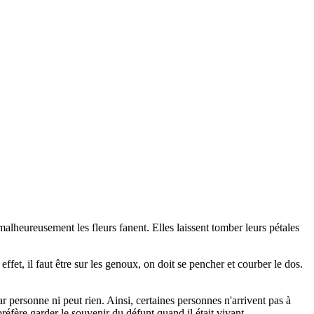
e malheureusement les fleurs fanent. Elles laissent tomber leurs pétales
fet, il faut être sur les genoux, on doit se pencher et courber le dos.
 personne ni peut rien. Ainsi, certaines personnes n'arrivent pas à
préfère garder le souvenir du défunt quand il était vivant.