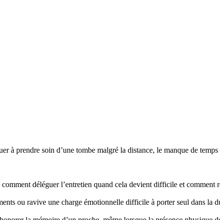
r à prendre soin d’une tombe malgré la distance, le manque de temps ou
mment déléguer l’entretien quand cela devient difficile et comment re
nts ou ravive une charge émotionnelle difficile à porter seul dans la d
honorer la mémoire d’un proche, même lorsque la présence physique d