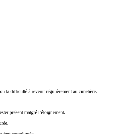
 la difficulté à revenir régulièrement au cimetière.
ster présent malgré l’éloignement.
urée.
evient compliquée.