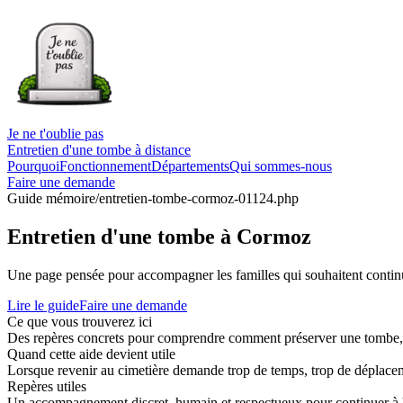
Je ne t'oublie pas
Entretien d'une tombe à distance
Pourquoi
Fonctionnement
Départements
Qui sommes-nous
Faire une demande
Guide mémoire
/entretien-tombe-cormoz-01124.php
Entretien d'une tombe à Cormoz
Une page pensée pour accompagner les familles qui souhaitent continue
Lire le guide
Faire une demande
Ce que vous trouverez ici
Des repères concrets pour comprendre comment préserver une tombe, co
Quand cette aide devient utile
Lorsque revenir au cimetière demande trop de temps, trop de déplaceme
Repères utiles
Un accompagnement discret, humain et respectueux pour continuer à 