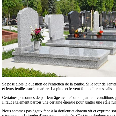
Se pose alors la question de l'entretien de la tombe. Si le jour de l'ent
et leurs feuilles sur le marbre. La pluie et le vent font coller ces saliss
Certaines personnes de par leur âge avancé ou de par leur conditions phy
Il faut également parfois une certaine énergie pour gratter une stèle fun
Nous sommes pas égaux face à la douleur et chacun vit et exprime son d
retourner sur la tombe d'une personne aimée. C'est trop douloureux et tro