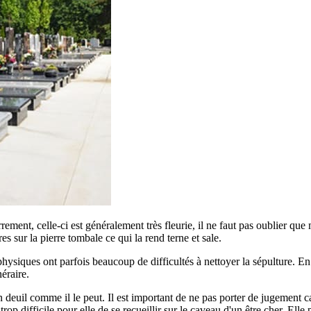
errement, celle-ci est généralement très fleurie, il ne faut pas oublier qu
ures sur la pierre tombale ce qui la rend terne et sale.
siques ont parfois beaucoup de difficultés à nettoyer la sépulture. En ef
éraire.
euil comme il le peut. Il est important de ne pas porter de jugement car
p difficile pour elle de se recueillir sur le caveau d'un être cher. Elle 