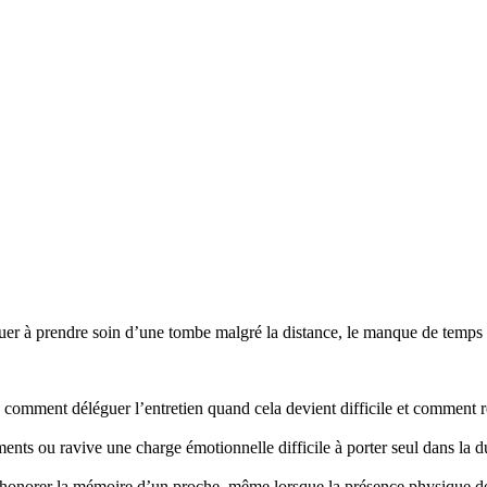
r à prendre soin d’une tombe malgré la distance, le manque de temps ou
mment déléguer l’entretien quand cela devient difficile et comment re
nts ou ravive une charge émotionnelle difficile à porter seul dans la d
honorer la mémoire d’un proche, même lorsque la présence physique d