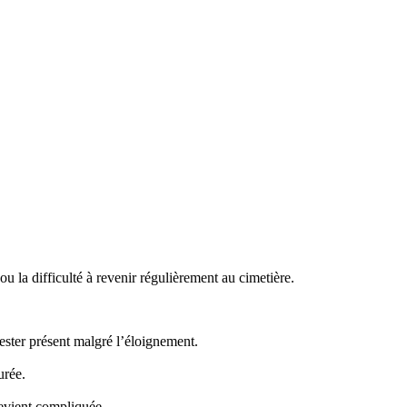
 la difficulté à revenir régulièrement au cimetière.
ster présent malgré l’éloignement.
urée.
evient compliquée.