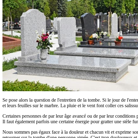
Se pose alors la question de l'entretien de la tombe. Si le jour de l'ent
et leurs feuilles sur le marbre. La pluie et le vent font coller ces saliss
Certaines personnes de par leur âge avancé ou de par leur conditions phy
Il faut également parfois une certaine énergie pour gratter une stèle fun
Nous sommes pas égaux face à la douleur et chacun vit et exprime son d
retourner sur la tombe d'une personne aimée. C'est trop douloureux et tro