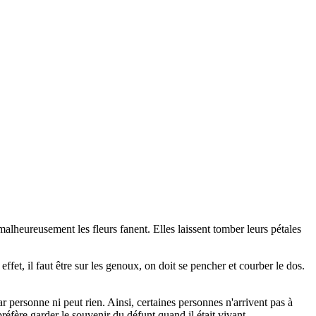
e malheureusement les fleurs fanent. Elles laissent tomber leurs pétales
fet, il faut être sur les genoux, on doit se pencher et courber le dos.
 personne ni peut rien. Ainsi, certaines personnes n'arrivent pas à
préfère garder le souvenir du défunt quand il était vivant.