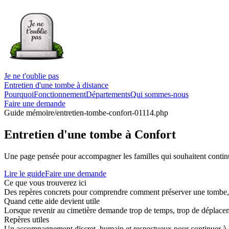
Je ne t'oublie pas
Entretien d'une tombe à distance
Pourquoi
Fonctionnement
Départements
Qui sommes-nous
Faire une demande
Guide mémoire
/entretien-tombe-confort-01114.php
Entretien d'une tombe à Confort
Une page pensée pour accompagner les familles qui souhaitent continue
Lire le guide
Faire une demande
Ce que vous trouverez ici
Des repères concrets pour comprendre comment préserver une tombe, co
Quand cette aide devient utile
Lorsque revenir au cimetière demande trop de temps, trop de déplaceme
Repères utiles
Un accompagnement discret, humain et respectueux pour continuer à 