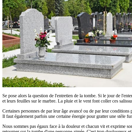
Se pose alors la question de l'entretien de la tombe. Si le jour de l'ent
et leurs feuilles sur le marbre. La pluie et le vent font coller ces saliss
Certaines personnes de par leur âge avancé ou de par leur conditions phy
Il faut également parfois une certaine énergie pour gratter une stèle fun
Nous sommes pas égaux face à la douleur et chacun vit et exprime son d
retourner sur la tombe d'une personne aimée. C'est trop douloureux et tro