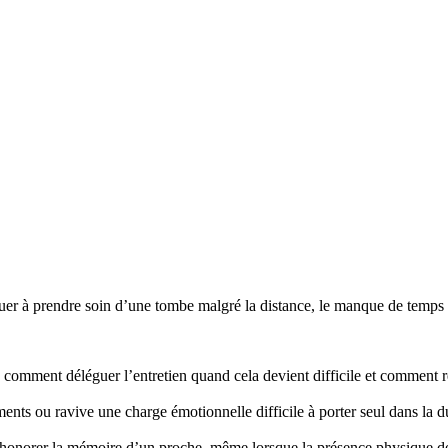
r à prendre soin d’une tombe malgré la distance, le manque de temps ou
mment déléguer l’entretien quand cela devient difficile et comment re
nts ou ravive une charge émotionnelle difficile à porter seul dans la d
honorer la mémoire d’un proche, même lorsque la présence physique d