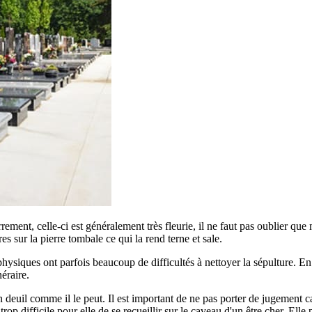
errement, celle-ci est généralement très fleurie, il ne faut pas oublier qu
ures sur la pierre tombale ce qui la rend terne et sale.
siques ont parfois beaucoup de difficultés à nettoyer la sépulture. En ef
éraire.
euil comme il le peut. Il est important de ne pas porter de jugement car
p difficile pour elle de se recueillir sur le caveau d'un être cher. Elle 