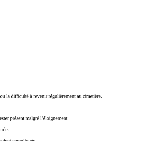
 la difficulté à revenir régulièrement au cimetière.
ster présent malgré l’éloignement.
urée.
evient compliquée.