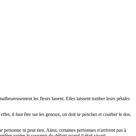
e malheureusement les fleurs fanent. Elles laissent tomber leurs pétales
fet, il faut être sur les genoux, on doit se pencher et courber le dos.
 personne ni peut rien. Ainsi, certaines personnes n'arrivent pas à
préfère garder le souvenir du défunt quand il était vivant.