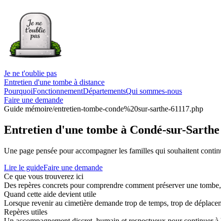
Je ne t'oublie pas
Entretien d'une tombe à distance
Pourquoi
Fonctionnement
Départements
Qui sommes-nous
Faire une demande
Guide mémoire
/entretien-tombe-conde%20sur-sarthe-61117.php
Entretien d'une tombe à Condé-sur-Sarthe
Une page pensée pour accompagner les familles qui souhaitent continue
Lire le guide
Faire une demande
Ce que vous trouverez ici
Des repères concrets pour comprendre comment préserver une tombe, co
Quand cette aide devient utile
Lorsque revenir au cimetière demande trop de temps, trop de déplaceme
Repères utiles
Un accompagnement discret, humain et respectueux pour continuer à 