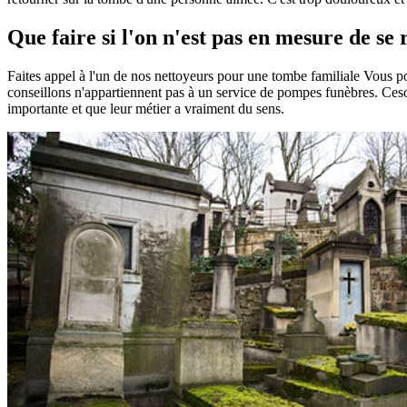
Que faire si l'on n'est pas en mesure de s
Faites appel à l'un de nos nettoyeurs pour une tombe familiale Vous 
conseillons n'appartiennent pas à un service de pompes funèbres. Ceson
importante et que leur métier a vraiment du sens.