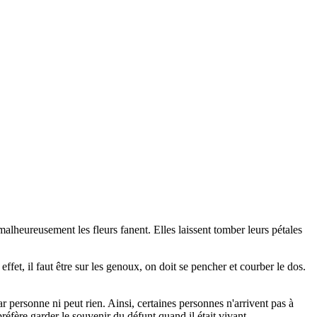
e malheureusement les fleurs fanent. Elles laissent tomber leurs pétales
fet, il faut être sur les genoux, on doit se pencher et courber le dos.
 personne ni peut rien. Ainsi, certaines personnes n'arrivent pas à
préfère garder le souvenir du défunt quand il était vivant.