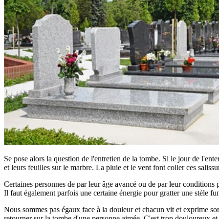
Se pose alors la question de l'entretien de la tombe. Si le jour de l'ent
et leurs feuilles sur le marbre. La pluie et le vent font coller ces saliss
Certaines personnes de par leur âge avancé ou de par leur conditions phy
Il faut également parfois une certaine énergie pour gratter une stèle fun
Nous sommes pas égaux face à la douleur et chacun vit et exprime son d
retourner sur la tombe d'une personne aimée. C'est trop douloureux et tro