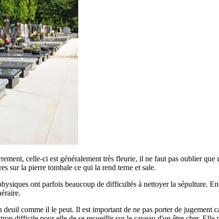
errement, celle-ci est généralement très fleurie, il ne faut pas oublier qu
ures sur la pierre tombale ce qui la rend terne et sale.
siques ont parfois beaucoup de difficultés à nettoyer la sépulture. En ef
éraire.
euil comme il le peut. Il est important de ne pas porter de jugement car
p difficile pour elle de se recueillir sur le caveau d'un être cher. Elle 