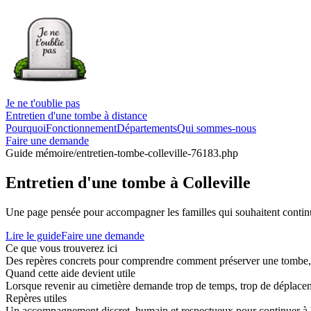
Je ne t'oublie pas
Entretien d'une tombe à distance
Pourquoi
Fonctionnement
Départements
Qui sommes-nous
Faire une demande
Guide mémoire
/entretien-tombe-colleville-76183.php
Entretien d'une tombe à Colleville
Une page pensée pour accompagner les familles qui souhaitent continue
Lire le guide
Faire une demande
Ce que vous trouverez ici
Des repères concrets pour comprendre comment préserver une tombe, co
Quand cette aide devient utile
Lorsque revenir au cimetière demande trop de temps, trop de déplaceme
Repères utiles
Un accompagnement discret, humain et respectueux pour continuer à 