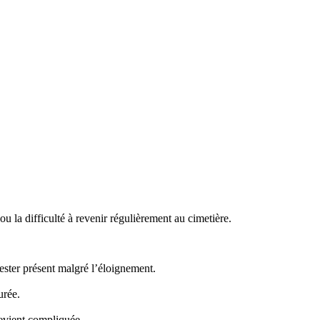
 la difficulté à revenir régulièrement au cimetière.
ster présent malgré l’éloignement.
urée.
evient compliquée.