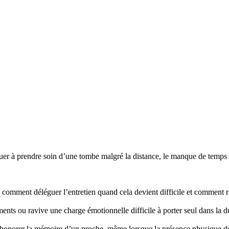
r à prendre soin d’une tombe malgré la distance, le manque de temps ou
mment déléguer l’entretien quand cela devient difficile et comment re
nts ou ravive une charge émotionnelle difficile à porter seul dans la d
honorer la mémoire d’un proche, même lorsque la présence physique d