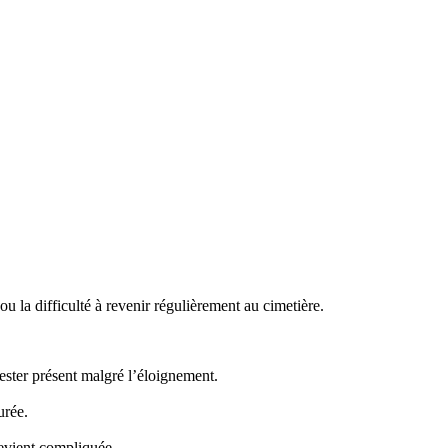
 la difficulté à revenir régulièrement au cimetière.
ster présent malgré l’éloignement.
urée.
evient compliquée.