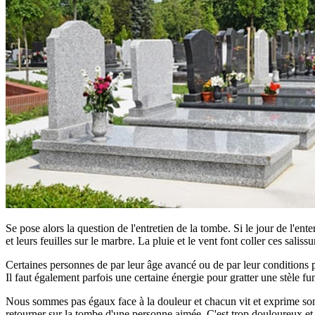
Se pose alors la question de l'entretien de la tombe. Si le jour de l'ent
et leurs feuilles sur le marbre. La pluie et le vent font coller ces saliss
Certaines personnes de par leur âge avancé ou de par leur conditions phy
Il faut également parfois une certaine énergie pour gratter une stèle fun
Nous sommes pas égaux face à la douleur et chacun vit et exprime son d
retourner sur la tombe d'une personne aimée. C'est trop douloureux et tro