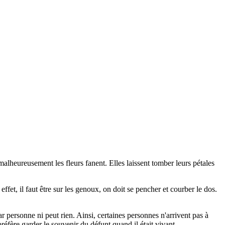
e malheureusement les fleurs fanent. Elles laissent tomber leurs pétales
fet, il faut être sur les genoux, on doit se pencher et courber le dos.
 personne ni peut rien. Ainsi, certaines personnes n'arrivent pas à
préfère garder le souvenir du défunt quand il était vivant.