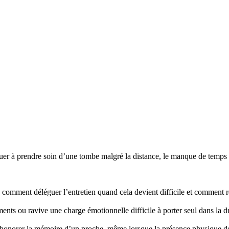
r à prendre soin d’une tombe malgré la distance, le manque de temps ou
mment déléguer l’entretien quand cela devient difficile et comment re
nts ou ravive une charge émotionnelle difficile à porter seul dans la d
honorer la mémoire d’un proche, même lorsque la présence physique d