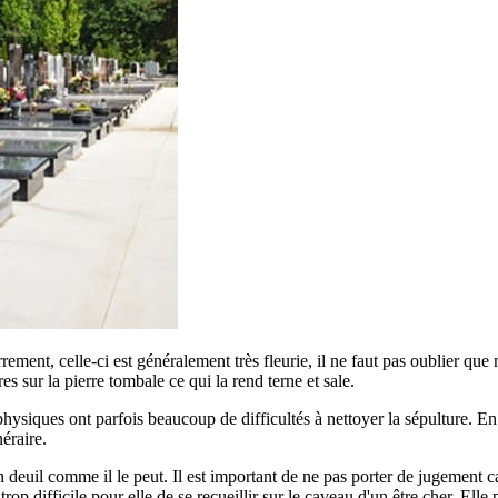
errement, celle-ci est généralement très fleurie, il ne faut pas oublier qu
ures sur la pierre tombale ce qui la rend terne et sale.
siques ont parfois beaucoup de difficultés à nettoyer la sépulture. En ef
éraire.
euil comme il le peut. Il est important de ne pas porter de jugement car
p difficile pour elle de se recueillir sur le caveau d'un être cher. Elle 