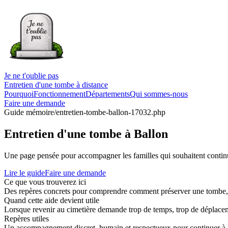
Je ne t'oublie pas
Entretien d'une tombe à distance
Pourquoi
Fonctionnement
Départements
Qui sommes-nous
Faire une demande
Guide mémoire
/entretien-tombe-ballon-17032.php
Entretien d'une tombe à Ballon
Une page pensée pour accompagner les familles qui souhaitent continue
Lire le guide
Faire une demande
Ce que vous trouverez ici
Des repères concrets pour comprendre comment préserver une tombe, co
Quand cette aide devient utile
Lorsque revenir au cimetière demande trop de temps, trop de déplaceme
Repères utiles
Un accompagnement discret, humain et respectueux pour continuer à 